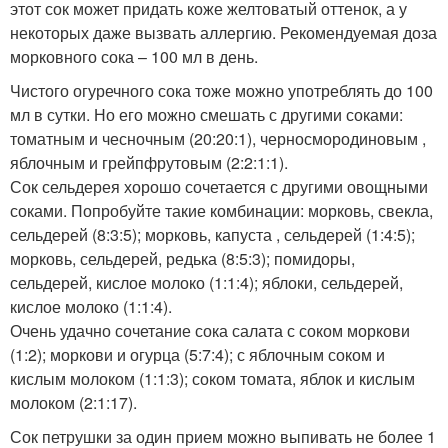
этот сок может придать коже желтоватый оттенок, а у
некоторых даже вызвать аллергию. Рекомендуемая доза
морковного сока – 100 мл в день.
Чистого огуречного сока тоже можно употреблять до 100
мл в сутки. Но его можно смешать с другими соками:
томатным и чесночным (20:20:1), черносмородиновым ,
яблочным и грейпфрутовым (2:2:1:1).
Сок сельдерея хорошо сочетается с другими овощными
соками. Попробуйте такие комбинации: морковь, свекла,
сельдерей (8:3:5); морковь, капуста , сельдерей (1:4:5);
морковь, сельдерей, редька (8:5:3); помидоры,
сельдерей, кислое молоко (1:1:4); яблоки, сельдерей,
кислое молоко (1:1:4).
Очень удачно сочетание сока салата с соком моркови
(1:2); моркови и огурца (5:7:4); с яблочным соком и
кислым молоком (1:1:3); соком томата, яблок и кислым
молоком (2:1:17).
Сок петрушки за один прием можно выпивать не более 1