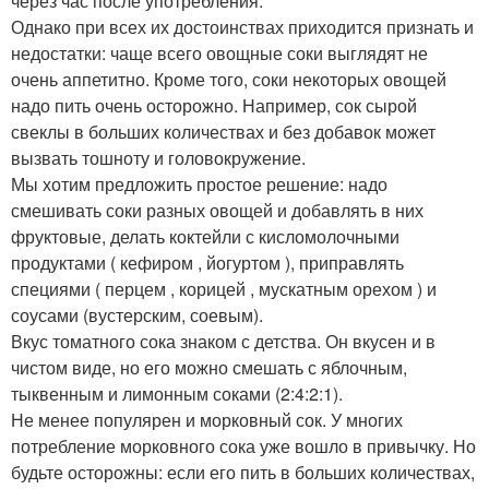
через час после употребления.
Однако при всех их достоинствах приходится признать и
недостатки: чаще всего овощные соки выглядят не
очень аппетитно. Кроме того, соки некоторых овощей
надо пить очень осторожно. Например, сок сырой
свеклы в больших количествах и без добавок может
вызвать тошноту и головокружение.
Мы хотим предложить простое решение: надо
смешивать соки разных овощей и добавлять в них
фруктовые, делать коктейли с кисломолочными
продуктами ( кефиром , йогуртом ), приправлять
специями ( перцем , корицей , мускатным орехом ) и
соусами (вустерским, соевым).
Вкус томатного сока знаком с детства. Он вкусен и в
чистом виде, но его можно смешать с яблочным,
тыквенным и лимонным соками (2:4:2:1).
Не менее популярен и морковный сок. У многих
потребление морковного сока уже вошло в привычку. Но
будьте осторожны: если его пить в больших количествах,