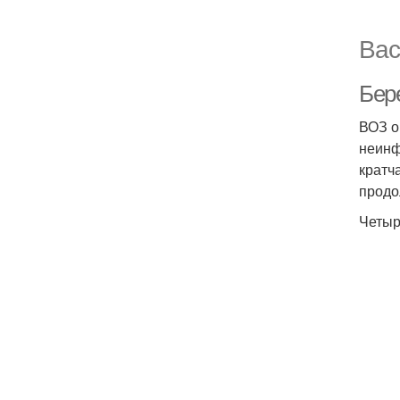
Вас
Бере
ВОЗ о
неинф
кратч
продо
Четыр