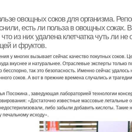
Соки в пакетах
Сок на диете
ользе овощных соков для организма. Ре
нили, есть ли польза в овощных соках. В
 что из них удалена клетчатка чуть ли не
щей и фруктов.
ния у многих вызывает сейчас качество покупных соков. Цен
куда вкуснее и натуральнее. Отраслевые эксперты только 
то бесспорно, так это безопасность. Именно сейчас удалось
нного соков. А вот в прежние времена случались и трагедии
ья Посокина , заведующая лабораторией технологии консе
рвирования: «Достаточно известные массовые летальные 
недостерилизовали, либо забыли добавить кислоты. Такие 
у печальному исходу».