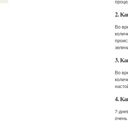
проце
2. Ка
Во вр
колич
проис
зелени
3. К
Во вр
колич
насто
4. Ка
7-дне
очень