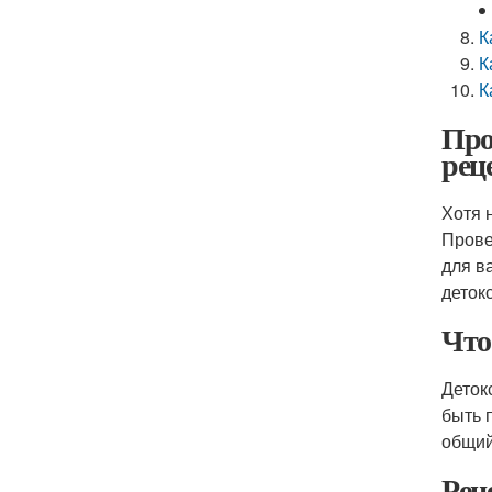
К
К
К
Про
рец
Хотя 
Прове
для в
деток
Что
Деток
быть 
общий
Рец