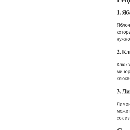
1. Я
Яблоч
котор
нужно
2. К
Клюкв
минер
клюкв
3. Л
Лимон
может
сок и