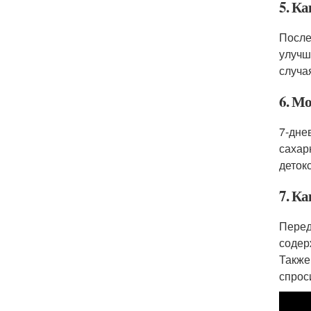
5. Ка
После
улучш
случа
6. М
7-дне
сахар
деток
7. Ка
Перед
содер
Также
спрос