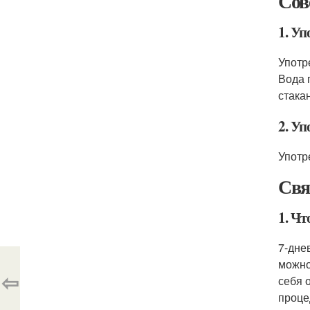
Сов
1. Уп
Употр
Вода 
стака
2. У
Употр
Свя
1. Чт
7-дне
можно
⇦
себя 
проце