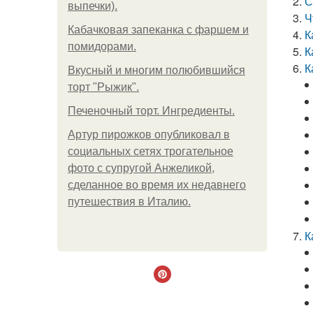
С
выпечки).
Ч
Кабачковая запеканка с фаршем и
К
помидорами.
К
К
Вкусный и многим полюбившийся
торт "Рыжик".
Печеночный торт. Ингредиенты.
Артур пирожков опубликовал в
социальных сетях трогательное
фото с супругой Анжеликой,
сделанное во время их недавнего
путешествия в Италию.
К