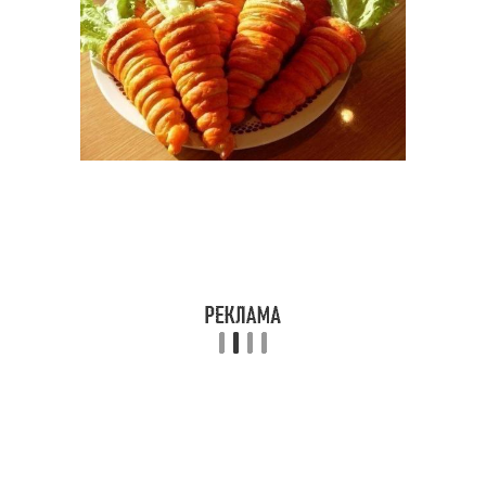
Яблоки в слоеном тесте
Тест с корицей
Тест с сахаром
Сахарная роза