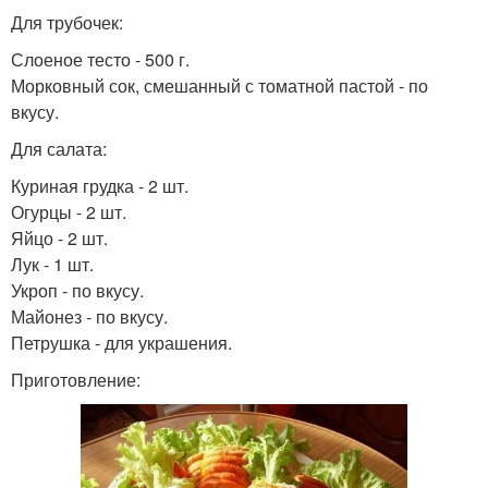
Сосиски в слоеном
Для трубочек:
Цвета из слоеного теста
тесте
Слоеное тесто - 500 г.
Морковный сок, смешанный с томатной пастой - по
вкусу.
Для салата:
Сосиски в тесте
Розы в тесте
Куриная грудка - 2 шт.
Огурцы - 2 шт.
Яйцо - 2 шт.
Рецепты из слоёного
Лук - 1 шт.
Розы из яблок
теста
Укроп - по вкусу.
Майонез - по вкусу.
Петрушка - для украшения.
Приготовление:
Яблочные розы
Слоеный тест