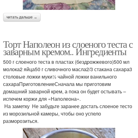
читать дальше →
Торт Наполеон из слоеного теста с
заварным кремом.. Ингредиенты
500 г слоеного теста в пластах (бездрожжевого)500 мл
молока2 яйца50 г сливочного масла2/3 стакана сахара3
столовые ложки муки½ чайной ложки ванильного
сахараПриготовлениеСначала мы приготовим
домашний заварной крем, а пока он будет остывать –
испечем коржи для «Наполеона».
На заметку Не забудьте заранее достать слоеное тесто
из морозильной камеры, чтобы оно успело
разморозиться.