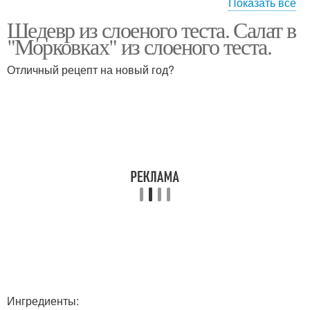
Показать все
Шедевр из слоеного теста. Салат в
Тест с яблоком
Тест с колбасой
"Морковках" из слоеного теста.
Отличный рецепт на новый год?
Выпечка из слоеного
Формы из слоеного
теста
теста
Гнездо из слоёного
Слоёные уголки
теста
Слоёная выпечка
Дрожжевой тест
Ингредиенты: