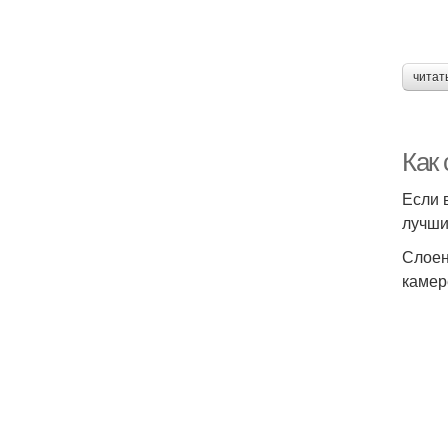
читат
Как 
Если 
лучши
Слоен
камере