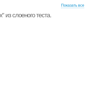
Показать все
оёная выпечка
Дрожжевой тест
" из слоеного теста.