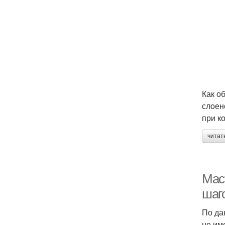
Как о
слоен
при к
читат
Мас
шаг
По да
не им