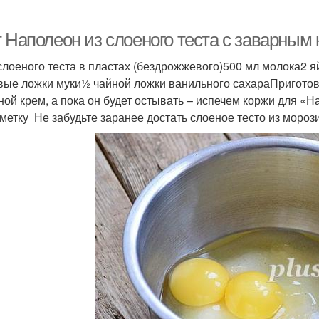
т Наполеон из слоеного теста с заварным
 слоеного теста в пластах (бездрожжевого)500 мл молока2 я
вые ложки муки½ чайной ложки ванильного сахараПригот
ной крем, а пока он будет остывать – испечем коржи для «Н
метку Не забудьте заранее достать слоеное тесто из мороз