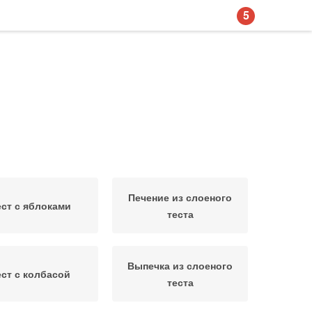
5
Печение из слоеного
ест с яблоками
теста
Выпечка из слоеного
ест с колбасой
теста