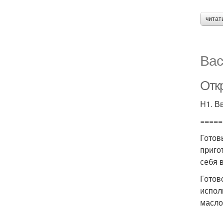
читат
Вас
Отк
H1. В
=====
Готов
приго
себя 
Готов
испол
масло