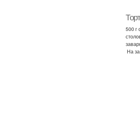
Тор
500 г
столо
завар
На за