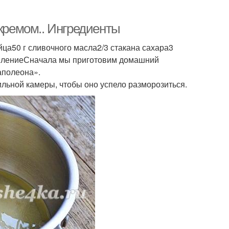
 кремом.. Ингредиенты
йца50 г сливочного масла2/3 стакана сахара3
овлениеСначала мы приготовим домашний
аполеона».
ильной камеры, чтобы оно успело разморозиться.