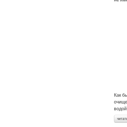
Как б
очище
водой
читат