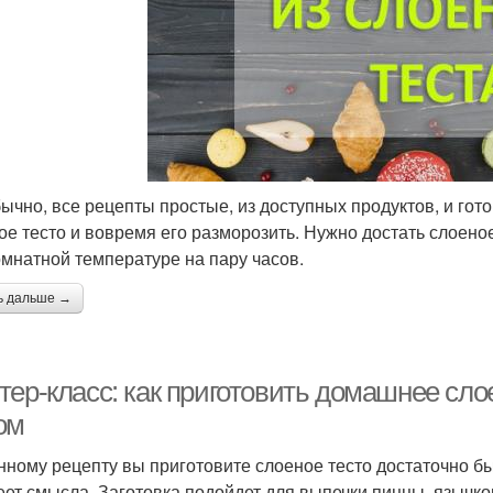
бычно, все рецепты простые, из доступных продуктов, и гото
ое тесто и вовремя его разморозить. Нужно достать слоеное
омнатной температуре на пару часов.
ь дальше →
тер-класс: как приготовить домашнее сло
ом
нному рецепту вы приготовите слоеное тесто достаточно б
еет смысла. Заготовка подойдет для выпечки пиццы, язычко