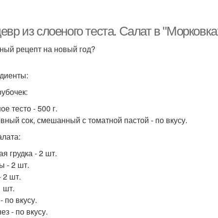
ормы из слоеного
Слоёные уголки
Сл
теста
вр из слоеного теста. Салат в "Морковках
ный рецепт на новый год?
диенты:
рубочек:
е тесто - 500 г.
вный сок, смешанный с томатной пастой - по вкусу.
алата:
я грудка - 2 шт.
 - 2 шт.
 2 шт.
1 шт.
- по вкусу.
з - по вкусу.