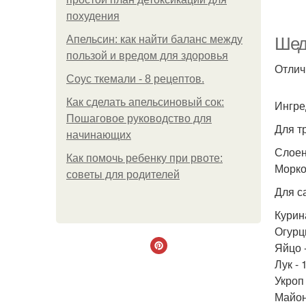
похудения
Ф
Апельсин: как найти баланс между
Шеде
пользой и вредом для здоровья
Отлич
Соус ткемали - 8 рецептов.
Как сделать апельсиновый сок:
Ингре
Пошаговое руководство для
Для т
начинающих
Слоено
Как помочь ребенку при рвоте:
Морко
советы для родителей
Для с
Курина
Огурцы
Яйцо -
Лук - 
Укроп 
Майоне