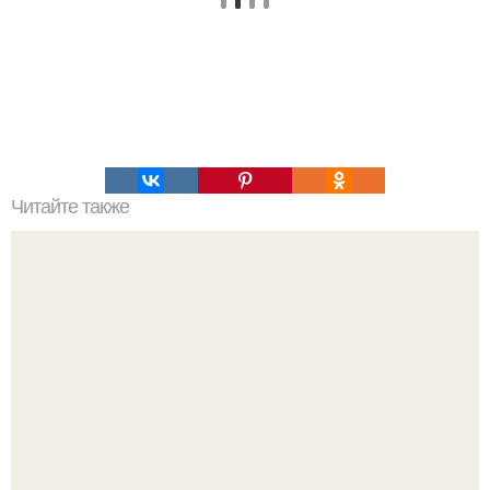
Читайте также
За что отвечает щитовидная железа. Гормоны
щитовидной железы