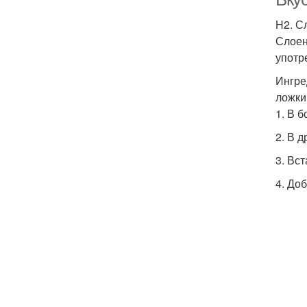
H2. С
Слоен
употр
Ингре
ложки
1. В 
2. В 
3. Вс
4. До