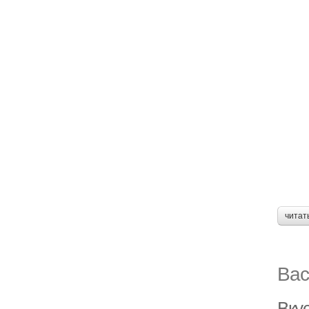
читат
Вас
Вку