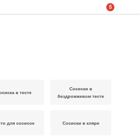
5
Сосиски в
осиска в тесте
бездрожжевом тесте
сто для сосисок
Сосиски в кляре