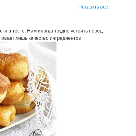
Показать все
усные сосиски
Красивые сосиски
и в тесте. Нам иногда трудно устоять перед
ливает лишь качество ингредиентов
из слоёного теста
Тест с яблоками
Рецепты из слоёного
ест с яблоком
теста