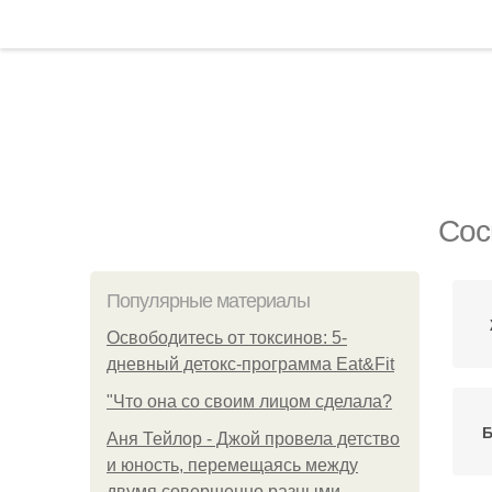
Сос
Популярные материалы
Освободитесь от токсинов: 5-
дневный детокс-программа Eat&Fit
"Что она со своим лицом сделала?
Б
Аня Тейлор - Джой провела детство
и юность, перемещаясь между
двумя совершенно разными