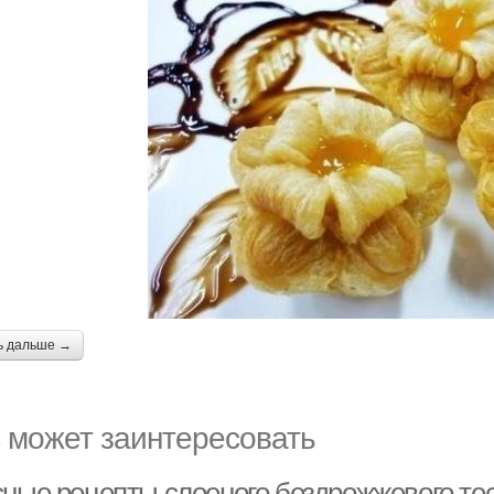
ь дальше →
 может заинтересовать
сные рецепты слоеного бездрожжевого тес