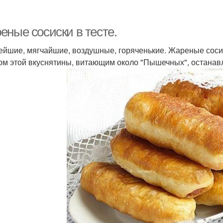
Сосиски в лаваше
Цвета из слоеного теста
Вк
еные сосиски в тесте.
ейшие, мягчайшие, воздушные, горяченькие. Жареные сосиск
ом этой вкуснятины, витающим около "Пышечных", останав
Розочки из слоеного
Тест с колбасой
Розы 
теста
Печение из слоеного
Розы в тесте
Т
теста