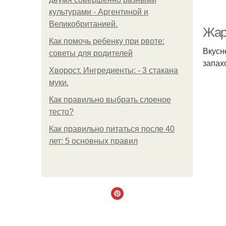
культурами - Аргентиной и
Великобританией.
Жар
Как помочь ребенку при рвоте:
Вкусн
советы для родителей
запах
Хворост. Ингредиенты: - 3 стакана
муки.
Как правильно выбрать слоеное
тесто?
Как правильно питаться после 40
лет: 5 основных правил