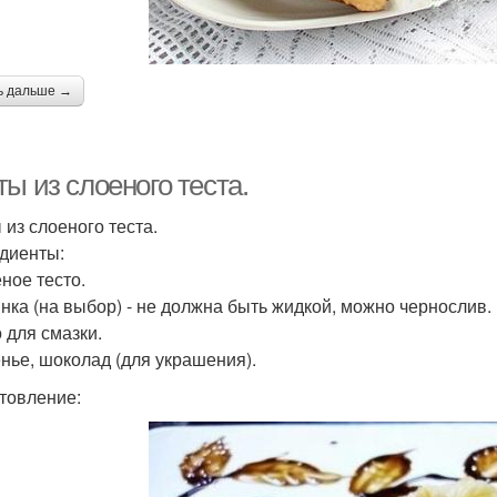
ь дальше →
ы из слоеного теста.
 из слоеного теста.
диенты:
еное тесто.
инка (на выбор) - не должна быть жидкой, можно чернослив.
 для смазки.
енье, шоколад (для украшения).
товление: