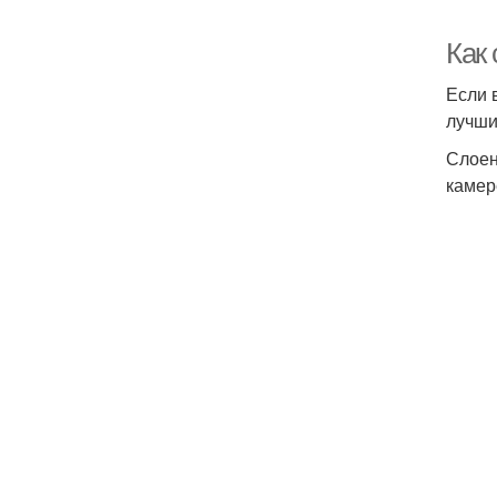
Как 
Если 
лучши
Слоен
камере