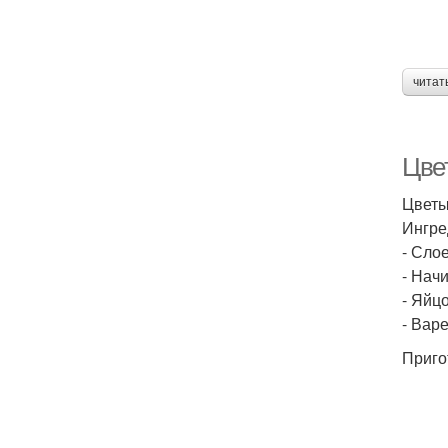
читат
Цвет
Цветы
Ингре
- Сло
- Нач
- Яйцо
- Вар
Приго