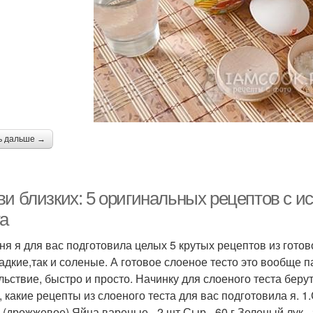
ь дальше →
ви близких: 5 оригинальных рецептов с и
та
ня я для вас подготовила целых 5 крутых рецептов из гото
ладкие,так и соленые. А готовое слоеное тесто это вообще 
льствие, быстро и просто. Начинку для слоеного теста беру
, какие рецепты из слоеного теста для вас подготовила я. 
г (дрожжевое) Яйца вареные - 2 шт Сыр - 60 г Зеленый лук - 