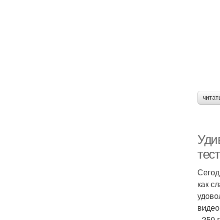
читат
Уди
тес
Сегод
как с
удово
видео
- 250 