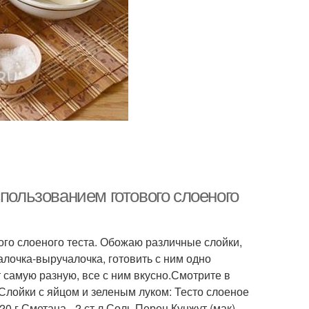
спользованием готового слоеного
вого слоеного теста. Обожаю различные слойки,
палочка-выручалочка, готовить с ним одно
т самую разную, все с ним вкусно.Смотрите в
1.Слойки с яйцом и зеленым луком: Тесто слоеное
20 г Сметана - 2 ст.л Соль Перец Кунжут (мак)