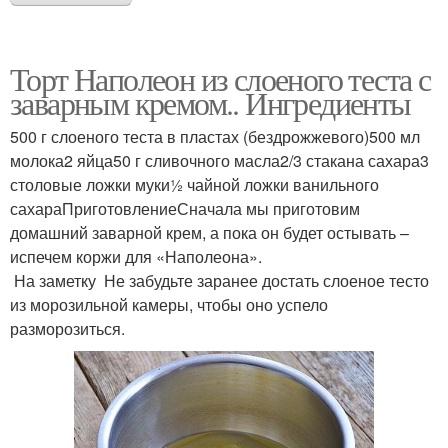
Торт Наполеон из слоеного теста с
заварным кремом.. Ингредиенты
500 г слоеного теста в пластах (бездрожжевого)500 мл
молока2 яйца50 г сливочного масла2/3 стакана сахара3
столовые ложки муки½ чайной ложки ванильного
сахараПриготовлениеСначала мы приготовим
домашний заварной крем, а пока он будет остывать –
испечем коржи для «Наполеона».
На заметку Не забудьте заранее достать слоеное тесто
из морозильной камеры, чтобы оно успело
разморозиться.