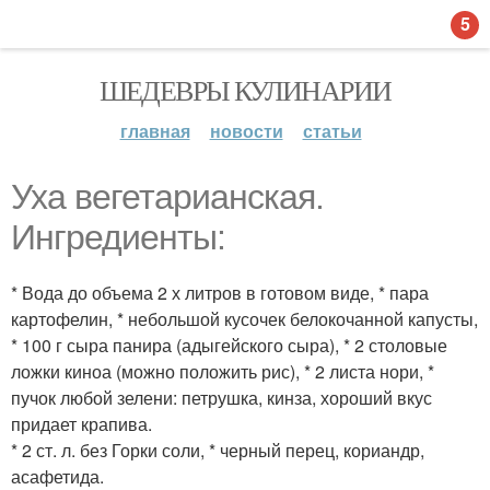
5
ШЕДЕВРЫ КУЛИНАРИИ
главная
новости
статьи
Уха вегетарианская.
Ингредиенты:
* Вода до объема 2 х литров в готовом виде, * пара
картофелин, * небольшой кусочек белокочанной капусты,
* 100 г сыра панира (адыгейского сыра), * 2 столовые
ложки киноа (можно положить рис), * 2 листа нори, *
пучок любой зелени: петрушка, кинза, хороший вкус
придает крапива.
* 2 ст. л. без Горки соли, * черный перец, кориандр,
асафетида.