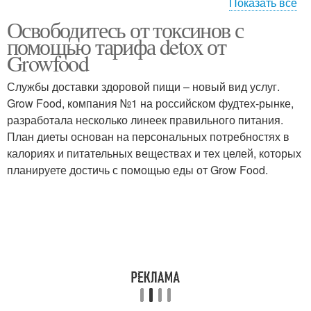
Показать все
Освободитесь от токсинов с
Питание при
Питание при узлах
помощью тарифа detox от
гипотиреозе
Growfood
Службы доставки здоровой пищи – новый вид услуг.
Рекомендации по
Grow Food, компания №1 на российском фудтех-рынке,
Советы по питанию
диетическому питанию
разработала несколько линеек правильного питания.
План диеты основан на персональных потребностях в
калориях и питательных веществах и тех целей, которых
планируете достичь с помощью еды от Grow Food.
Питание при
Питания для зрения
заболеваниях
Питание при глаукоме
Питание при миопии