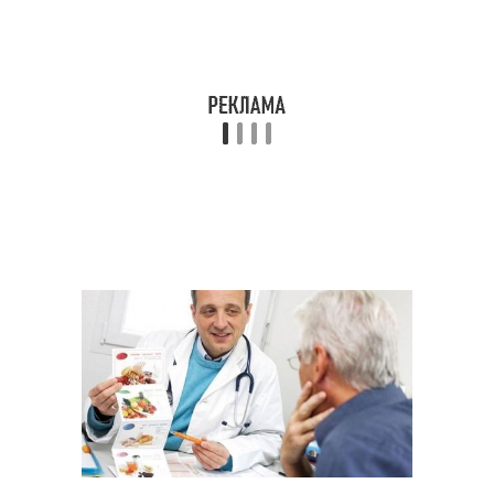
Диетическое питание
Диеты при гипотиреозе
Противопоказания при
Питание при
гипотиреозе
гипертиреозе
Жиросжигатели при
Шомон при гипотиреозе
гипотиреозе