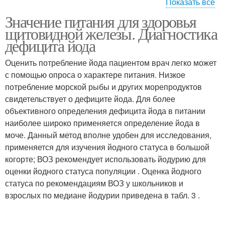
Показать все
Питание при
Значение питания для здоровья
Специальное питание
аутоиммунном
щитовидной железы. Диагностика
заболевании
дефицита йода
Оценить потребление йода пациентом врач легко может
Питания при
с помощью опроса о характере питания. Низкое
Диета при гипотиреозе
нарушениях
потребление морской рыбы и других морепродуктов
свидетельствует о дефиците йода. Для более
объективного определения дефицита йода в питании
наиболее широко применяется определение йода в
Меню при гипотиреозе
Питание при узлах
моче. Данный метод вполне удобен для исследования,
применяется для изучения йодного статуса в большой
когорте; ВОЗ рекомендует использовать йодурию для
оценки йодного статуса популяции . Оценка йодного
Питание для
статуса по рекомендациям ВОЗ у школьников и
Полезное питание
щитовидной железы
взрослых по медиане йодурии приведена в табл. 3 .