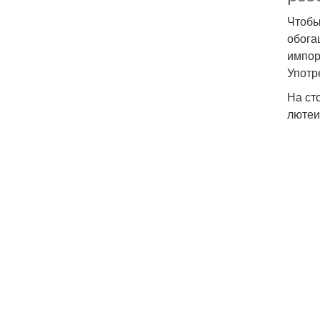
Чтобы
обога
импор
Употр
На ст
лютеи