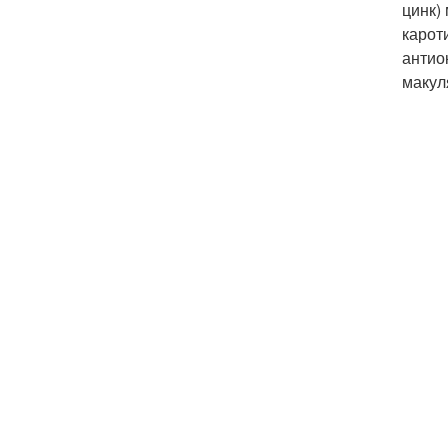
цинк)
карот
антио
макул