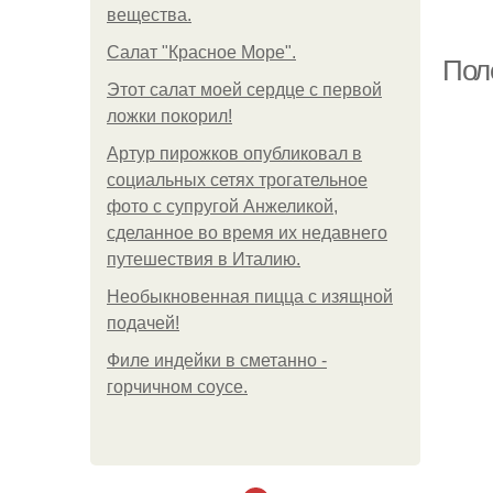
вещества.
Пи
Салат "Красное Море".
Пол
Этот салат моей сердце с первой
ложки покорил!
Артур пирожков опубликовал в
социальных сетях трогательное
фото с супругой Анжеликой,
сделанное во время их недавнего
путешествия в Италию.
Необыкновенная пицца с изящной
подачей!
Филе индейки в сметанно -
горчичном соусе.