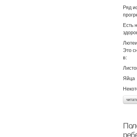
Ряд и
прогр
Есть 
здоро
Лютеи
Это с
в:
Листо
Яйца
Некот
читат
Пол
реб