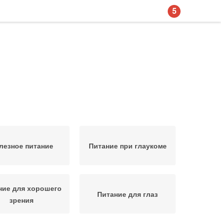
5
лезное питание
Питание при глаукоме
ние для хорошего
Питание для глаз
зрения