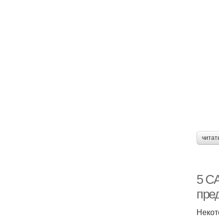
читат
5 С
пре
Некот