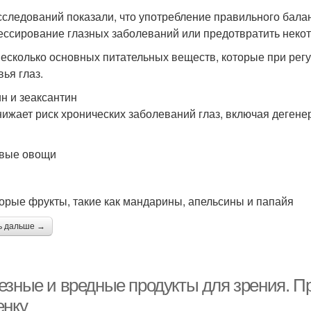
сследований показали, что употребление правильного бала
ессирование глазных заболеваний или предотвратить неко
несколько основных питательных веществ, которые при ре
вья глаз.
н и зеаксантин
нижает риск хронических заболеваний глаз, включая дегенер
вые овощи
орые фрукты, такие как мандарины, апельсины и папайя
ь дальше →
езные и вредные продукты для зрения. П
енку