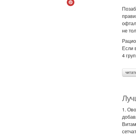
Позаб
прави
офтал
не то
Рацио
Если 
4 гру
читат
Луч
1. Ов
добав
Витам
сетча