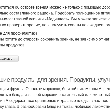
отиться об остроте зрения можно не только с помощью дор
льно составленного рациона. Подобрать полноценное питан
ьмолог глазной клиники «Мединвест». Вы можете записатьс
лько проверить зрение, но и получить советы по ежедневно
н для профилактики
вы хотите до старости сохранить зрение, не зависимо от на
ппы продуктов:
ь дальше →
шие продукты для зрения. Продукты, ул
ощи и фрукты. О пользе морковки, богатой витамином A, ре
лять в блюда из сырой моркови растительный или животный
ин A содержат все оранжевые и красные плоды, в частности
тку глаза. В разнообразии блюд из тыквы любимое лакомств