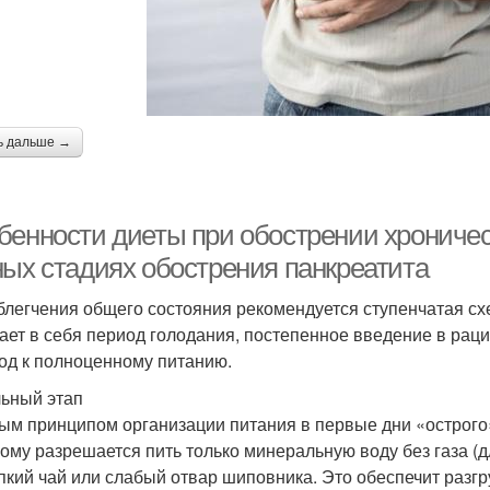
ь дальше →
бенности диеты при обострении хроническ
ных стадиях обострения панкреатита
блегчения общего состояния рекомендуется ступенчатая схе
ает в себя период голодания, постепенное введение в рац
од к полноценному питанию.
ьный этап
ым принципом организации питания в первые дни «острого»
ому разрешается пить только минеральную воду без газа (д
пкий чай или слабый отвар шиповника. Это обеспечит разгр