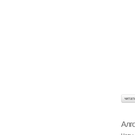
читат
Алг