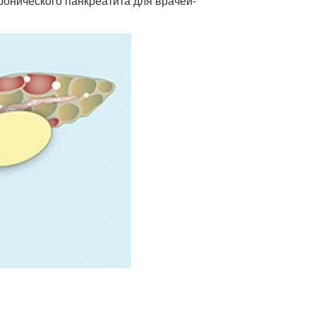
ронического панкреатита для врачей-