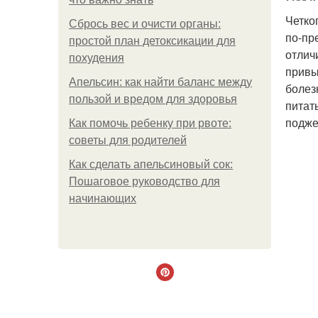
Четко
Сбрось вес и очисти органы:
по-пр
простой план детоксикации для
отлич
похудения
привы
Апельсин: как найти баланс между
болез
пользой и вредом для здоровья
питат
подже
Как помочь ребенку при рвоте:
советы для родителей
Как сделать апельсиновый сок:
Пошаговое руководство для
начинающих