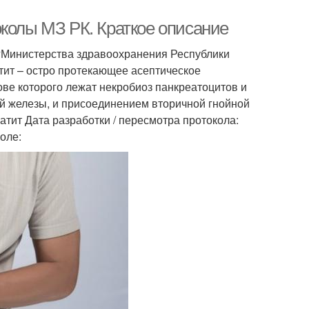
околы МЗ РК. Краткое описание
гМинистерства здравоохранения Республики
тит – остро протекающее асептическое
ве которого лежат некробиоз панкреатоцитов и
й железы, и присоединением вторичной гнойной
ит Дата разработки / пересмотра протокола:
оле: