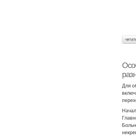
читат
Осо
раз
Для о
включ
перех
Начал
Главн
Больн
некре