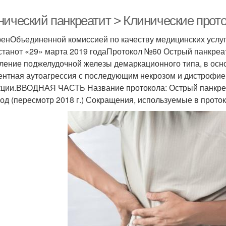
нический панкреатит > Клинические прот
енОбъединенной комиссией по качеству медицинских услу
станот «29» марта 2019 годаПротокол №60 Острый панкреа
ление поджелудочной железы демаркационного типа, в осно
нтная аутоагрессия с последующим некрозом и дистрофие
ции.ВВОДНАЯ ЧАСТЬ Название протокола: Острый панкреат
год (пересмотр 2018 г.) Сокращения, используемые в проток