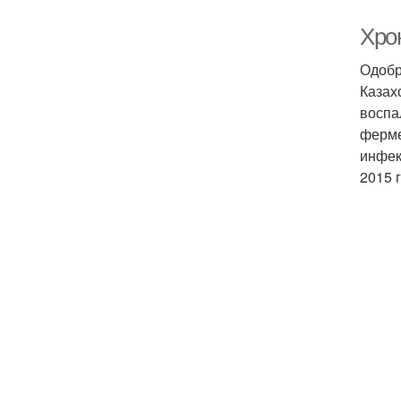
Хро
Одобр
Казах
воспа
ферме
инфек
2015 