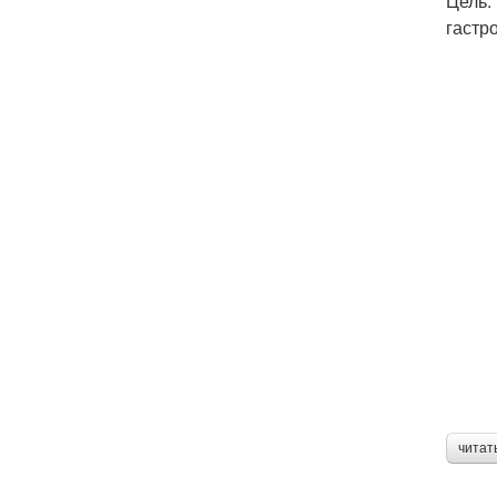
Цель:
гастр
читат