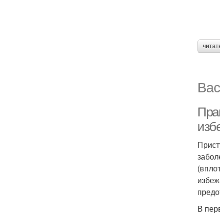
читат
Вас
Пра
изб
Прист
забол
(впло
избеж
предо
В пер