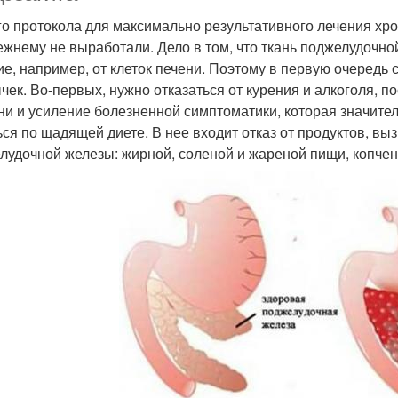
го протокола для максимально результативного лечения хр
ежнему не выработали. Дело в том, что ткань поджелудочно
ие, например, от клеток печени. Поэтому в первую очередь
чек. Во-первых, нужно отказаться от курения и алкоголя, п
ни и усиление болезненной симптоматики, которая значител
ься по щадящей диете. В нее входит отказ от продуктов, 
лудочной железы: жирной, соленой и жареной пищи, копчен