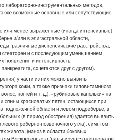
ого лабораторно-инструментальных методов,
 также возможные основные или сопутствующие
е или менее выраженные (иногда интенсивные)
ерье и/или в эпигастральной области,
еды; различные диспепсические расстройства,
м стеатореи и с последующим уменьшением
их появления и интенсивность,
анкреатита, сочетаются друг с другом).
рения) у части из них можно выявить
тургора кожи, а также признаки гиповитаминоза
волос, ногтей и т. д.), «рубиновые капельки» на
а и спины красноватых пятен, остающихся при
в подложечной области и левом подреберье, в
 больных (в период обострения) удается выявить
 левого реберно-позвоночного угла), симптом
ях живота цианоз в области боковых
птом Воскресенского (пальпируется плотноватое