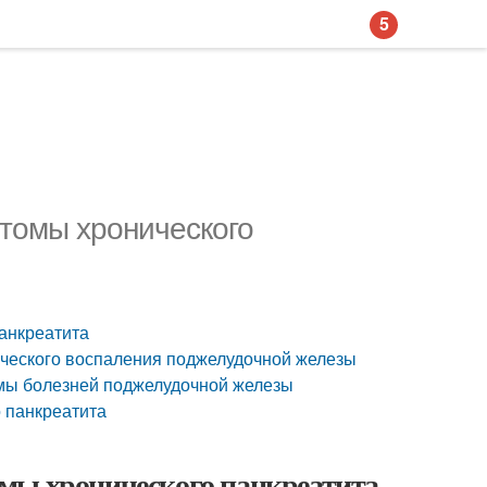
5
томы хронического
анкреатита
ического воспаления поджелудочной железы
мы болезней поджелудочной железы
 панкреатита
мы хронического панкреатита