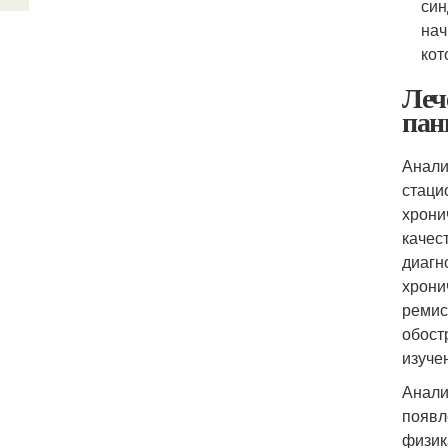
син
нач
кот
Леч
пан
Анали
стаци
хрони
качес
диагн
хрони
ремис
обост
изуче
Анали
появл
физик