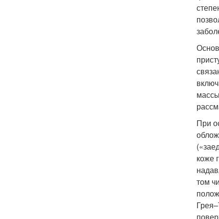
степе
позво
забол
Основ
прист
связа
включ
массы
рассм
При о
облож
(«заед
коже 
надав
том ч
полож
Грея–
повер