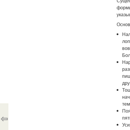
Сущес
формы
указы
Основ
Нал
лоп
вов
Бол
Нар
раз
пищ
дру
Тош
нач
тем
Поя
⇦
пят
Уси