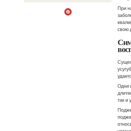
При н
забол
квали
свою 
Сим
вос
Сущес
усугу
удает
Одни 
длите
так и
Подже
подже
относ
устан