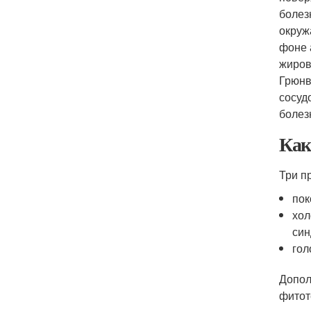
болез
окруж
фоне 
жиров
Грюнв
сосуд
болез
Как
Три п
пок
хол
син
гол
Допол
фитот