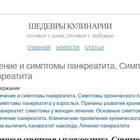
ШЕДЕВРЫ КУЛИНАРИИ
готовьте с нами, готовьте с любовью
главная
новости
статьи
ение и симптомы панкреатита. Симп
креатита
ержание
ечение и симптомы панкреатита. Симптомы хронического п
имптомы панкреатита у взрослых. Причины развития хрон
анкреатит: симптомы у женщин лечение. Основные симпто
ечение панкреатита. Клинические проявления хронического
ак вылечить панкреатит навсегда. Лечение панкреатита
ение и симптомы панкреатита. Симпто