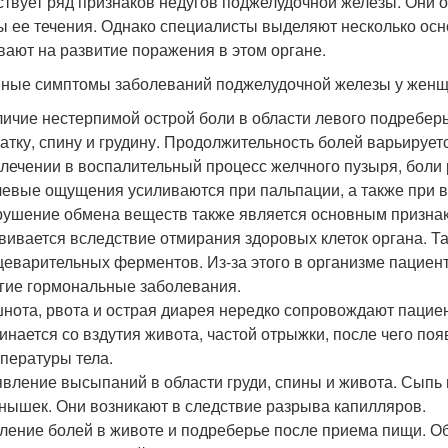
твует ряд признаков недугов поджелудочной железы. Они о
 ее течения. Однако специалисты выделяют несколько осн
вают на развитие поражения в этом органе.
ные симптомы заболеваний поджелудочной железы у женщ
ичие нестерпимой острой боли в области левого подребер
атку, спину и грудину. Продолжительность болей варьируетс
лечении в воспалительный процесс желчного пузыря, боли 
евые ощущения усиливаются при пальпации, а также при в
ушение обмена веществ также является основным признак
вивается вследствие отмирания здоровых клеток органа. Т
еварительных ферментов. Из-за этого в организме пациент
гие гормональные заболевания.
нота, рвота и острая диарея нередко сопровождают пацие
инается со вздутия живота, частой отрыжки, после чего п
пературы тела.
вление высыпаний в области груди, спины и живота. Сыпь
нышек. Они возникают в следствие разрыва капилляров.
ление болей в животе и подреберье после приема пищи. О