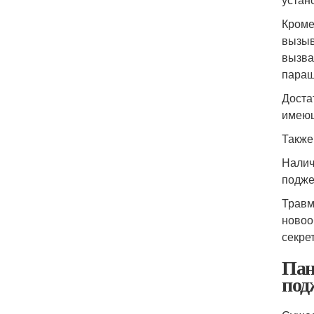
Кроме
вызыв
вызва
паращ
Доста
имеющ
Также
Налич
подже
Травм
новоо
секре
Пан
под