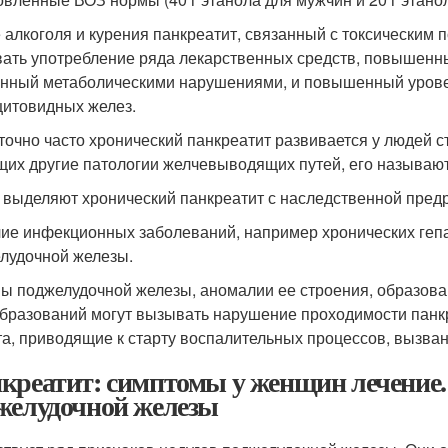
 алкоголя и курения панкреатит, связанный с токсическим
ать употребление ряда лекарственных средств, повышенны
нный метаболическими нарушениями, и повышенный уровен
итовидных желез.
точно часто хронический панкреатит развивается у людей
их другие патологии желчевыводящих путей, его называю
 выделяют хронический панкреатит с наследственной пред
ие инфекционных заболеваний, например хронических гепа
лудочной железы.
ы поджелудочной железы, аномалии ее строения, образован
бразований могут вызывать нарушение проходимости панкр
та, приводящие к старту воспалительных процессов, вызва
креатит: симптомы у женщин лечение.
желудочной железы