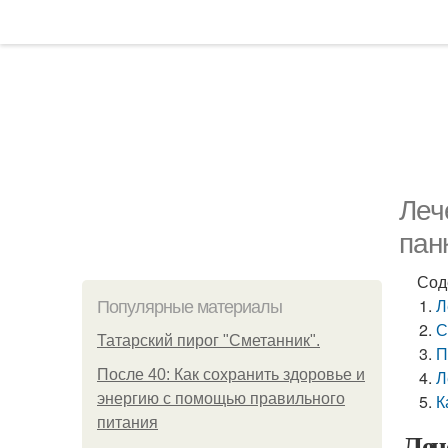
Леч
пан
Сод
Л
Популярные материалы
С
Татарский пирог "Сметанник".
П
После 40: Как сохранить здоровье и
Л
энергию с помощью правильного
К
питания
Леч