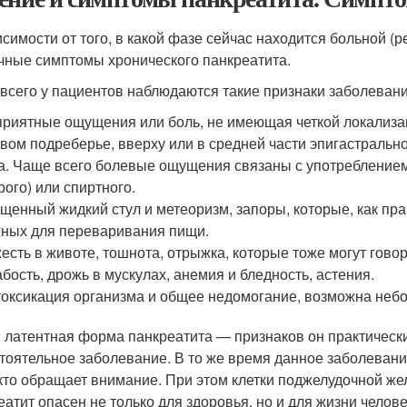
исимости от того, в какой фазе сейчас находится больной (
чные симптомы хронического панкреатита.
всего у пациентов наблюдаются такие признаки заболевания
риятные ощущения или боль, не имеющая четкой локализа
вом подреберье, вверху или в средней части эпигастральной
а. Чаще всего болевые ощущения связаны с употреблением 
рого) или спиртного.
щенный жидкий стул и метеоризм, запоры, которые, как пр
ных для переваривания пищи.
есть в животе, тошнота, отрыжка, которые тоже могут гов
бость, дрожь в мускулах, анемия и бледность, астения.
оксикация организма и общее недомогание, возможна небо
и латентная форма панкреатита — признаков он практически
тоятельное заболевание. В то же время данное заболевани
кто обращает внимание. При этом клетки поджелудочной же
еатит опасен не только для здоровья, но и для жизни челов