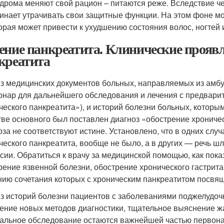
дрома меняют свой рацион – питаются реже. Вследствие че
инает утрачивать свои защитные функции. На этом фоне м
орая может привести к ухудшению состояния волос, ногтей 
ение панкреатита. Клинические прояв
креатита
з медицинских документов больных, направляемых из амб
онар для дальнейшего обследования и лечения с предвари
ческого панкреатита»), и историй болезни больных, которы
тве основного был поставлен диагноз «обострение хроничес
оза не соответствуют истине. Установлено, что в одних слу
ческого панкреатита, вообще не было, а в других — речь ш
сии. Обратиться к врачу за медицинской помощью, как пок
рение язвенной болезни, обострение хронического гастрита
нию сочетания которых с хроническим панкреатитом посвя
з историй болезни пациентов с заболеваниями поджелудочно
ение новых методов диагностики, тщательное выяснение ж
альное обследование остаются важнейшей частью первонач