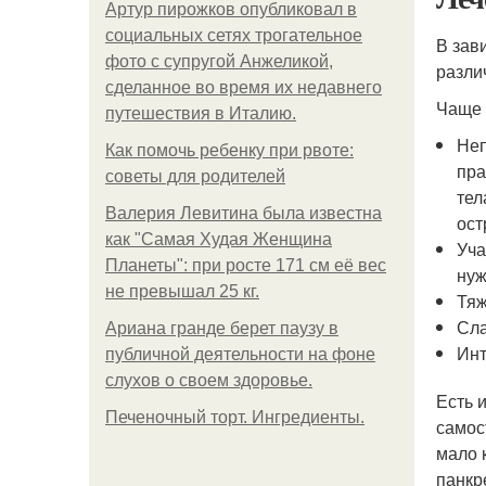
Артур пирожков опубликовал в
социальных сетях трогательное
В зав
фото с супругой Анжеликой,
разли
сделанное во время их недавнего
Чаще 
путешествия в Италию.
Неп
Как помочь ребенку при рвоте:
пра
советы для родителей
тел
Валерия Левитина была известна
ост
как "Самая Худая Женщина
Уча
Планеты": при росте 171 см её вес
нуж
не превышал 25 кг.
Тяж
Сла
Ариана гранде берет паузу в
Инт
публичной деятельности на фоне
слухов о своем здоровье.
Есть 
Печеночный торт. Ингредиенты.
самос
мало 
панкр