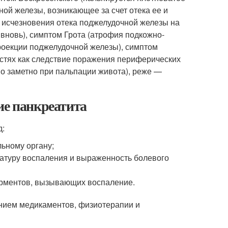
ой железы, возникающее за счет отека ее и
 исчезновения отека поджелудочной железы на
вновь), симптом Грота (атрофия подкожно-
проекции поджелудочной железы), симптом
астях как следствие поражения периферических
о заметно при пальпации живота), реже —
ие панкреатита
д:
льному органу;
атуру воспаления и выраженность болевого
ерментов, вызывающих воспаление.
нием медикаментов, физиотерапии и