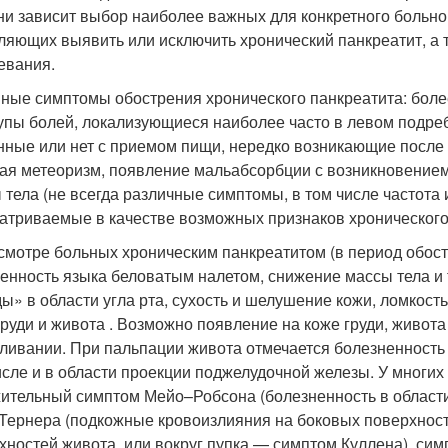
ни зависит выбор наиболее важных для конкретного больн
ляющих выявить или исключить хронический панкреатит, а
евания.
ные симптомы обострения хронического панкреатита: боле
упы болей, локализующиеся наиболее часто в левом подреб
нные или нет с приемом пищи, нередко возникающие после 
ая метеоризм, появление мальабсорбции с возникновение
 тела (не всегда различные симптомы, в том числе частота 
атриваемые в качестве возможных признаков хронического п
смотре больных хроническим панкреатитом (в период обост
енность языка беловатым налетом, снижение массы тела и 
ы» в области угла рта, сухость и шелушение кожи, ломкость 
груди и живота . Возможно появление на коже груди, живот
ливании. При пальпации живота отмечается болезненность 
исле и в области проекции поджелудочной железы. У многих
ительный симптом Мейо–Робсона (болезненность в области
Тернера (подкожные кровоизлияния на боковых поверхност
хностей живота, или вокруг пупка — симптом Куллена), сим