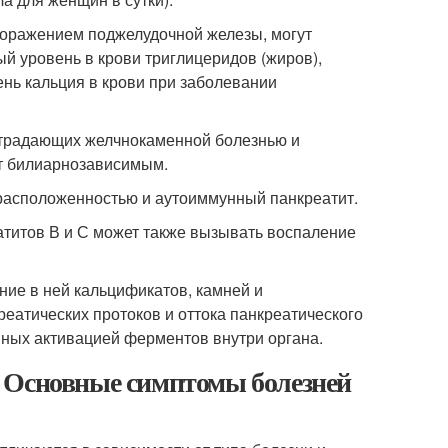
 поражением поджелудочной железы, могут
й уровень в крови триглицеридов (жиров),
ь кальция в крови при заболевании
 страдающих желчнокаменной болезнью и
т билиарнозависимым.
расположенностью и аутоиммунный панкреатит.
титов В и С может также вызывать воспаление
ие в ней кальцификатов, камней и
еатических протоков и оттока панкреатического
нных активацией ферментов внутри органа.
 Основные симптомы болезней