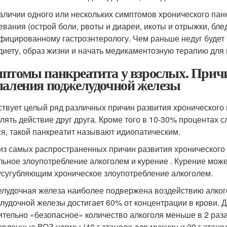
аличии одного или нескольких симптомов хронического панк
евания (острой боли, рвоты и диареи, икоты и отрыжки, бле
фицированному гастроэнтерологу. Чем раньше недуг будет 
диету, образ жизни и начать медикаментозную терапию для
птомы панкреатита у взрослых. Прич
паления поджелудочной железы
твует целый ряд различных причин развития хронического 
блять действие друг друга. Кроме того в 10-30% процентах 
ся, такой панкреатит называют идиопатическим.
из самых распространенных причин развития хронического
льное злоупотребление алкоголем и курение . Курение мож
 усугубляющим хроническое злоупотребление алкоголем.
лудочная железа наиболее подвержена воздействию алкогол
лудочной железы достигает 60% от концентрации в крови. 
ительно «безопасное» количество алкоголя меньше в 2 раза
овленные ВОЗ нормы (40 г этанола для мужчин и 20 г этанол