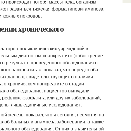
го происходит потеря массы тела, организм
ожет развиться тяжелая форма гиповитаминоза,
и кожных покровов.
ления хронического
улаторно-поликлинических учреждений в
тельным диагнозом «панкреатит» («обострение
м в результате проведенного обследования в
кого панкреатита», показал, что нередко оба
чаях данных, свидетельствующих о наличии
ла о хроническом панкреатите в стадии
азало обследование, пациентов вынудили
, рефлюкс-эзофагита или других заболеваний,
щены лишь единичные исследования .
й железы показал, что и сегодня, несмотря на
алоб больных и анамнеза заболевания, а также
ального обследования. От них в значительной