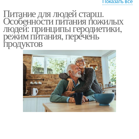
Показать все
Питание для людей старш.
Продукты для пожилых
Пожилые продукты
Особенности питания пожилых
людей
людей: принципы геродиетики,
режим питания, перечень
продуктов
Питания для пожилых
Дни для пожилого
людей
человека
Примерное меню