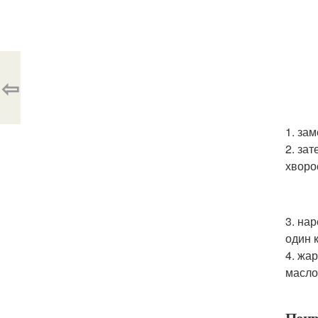
⇦
1. зам
2. за
хворо
3. на
один 
4. жа
масло