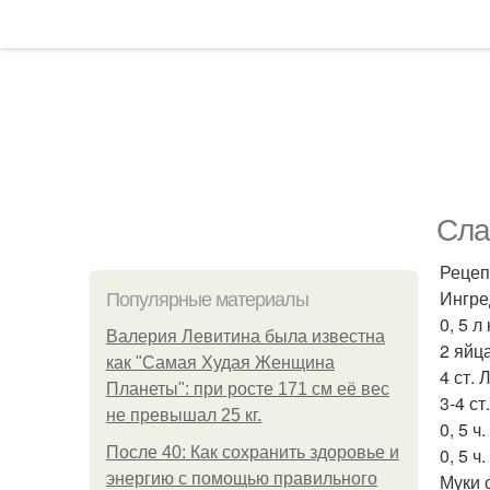
Сла
Рецеп
Ингре
Популярные материалы
0, 5 л
Валерия Левитина была известна
2 яйца
как "Самая Худая Женщина
4 ст.
Планеты": при росте 171 см её вес
3-4 с
не превышал 25 кг.
0, 5 ч
После 40: Как сохранить здоровье и
0, 5 ч
энергию с помощью правильного
Муки 