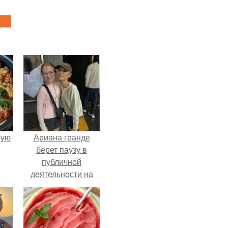
pую
Ариана гранде
берет паузу в
публичной
деятельности на
фоне слухов о
своем здоровье.