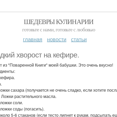
ШЕДЕВРЫ КУЛИНАРИИ
готовьте с нами, готовьте с любовью
главная
новости
статьи
дкий хворост на кефире.
т из "Поваренной Книги" моей бабушки. Это очень вкусно!
диенты:
 кефира.
.
 Ложки сахара (получается не очень сладко, если хотите пос
т. Ложки растительного масла.
. ложки соли.
. ложки соды (погасить).
около 5-6 стаканов (если тесто липнет к рукам, подсыпать ещ