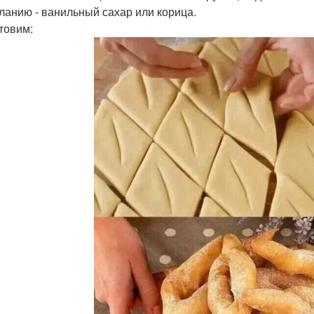
ланию - ванильный сахар или корица.
товим: