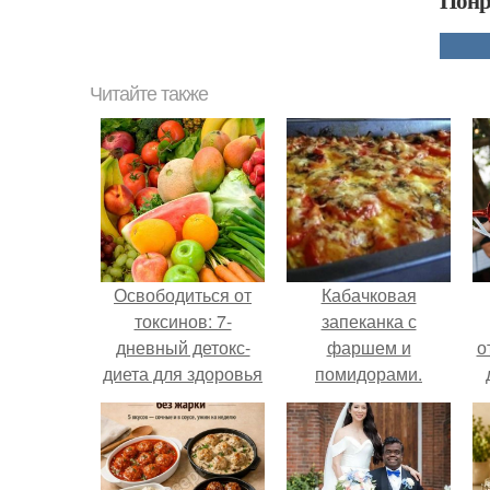
Понр
Читайте также
Освободиться от
Кабачковая
токсинов: 7-
запеканка с
дневный детокс-
фаршем и
о
диета для здоровья
помидорами.
и энергии