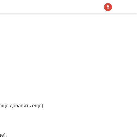
5
лаще добавить еще).
е).