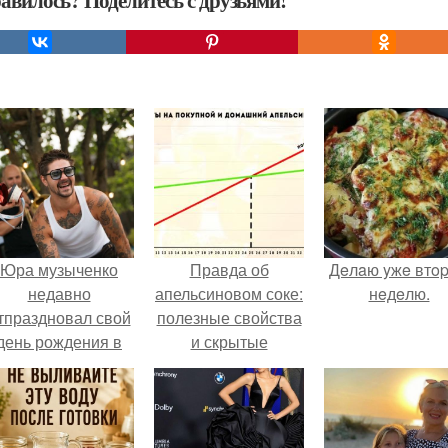
авилось? Поделитесь с друзьями!
Юра музыченко
Правда об
Дeлaю yжe втo
недавно
апельсиновом соке:
нeдeлю.
тпраздновал свой
полезные свойства
день рождения в
и скрытые
кругу самых
опасности
близких и родных
людей.