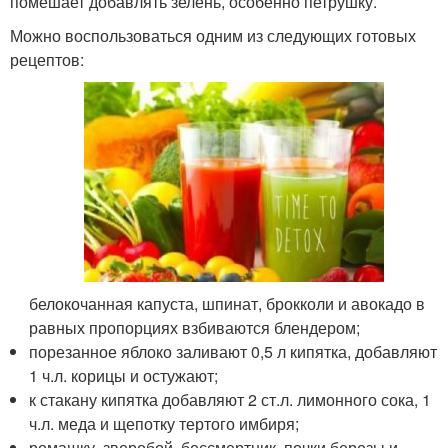
помешает добавлять зелень, особенно петрушку.
Можно воспользоваться одним из следующих готовых
рецептов:
белокочанная капуста, шпинат, брокколи и авокадо в
равных пропорциях взбиваются блендером;
порезанное яблоко заливают 0,5 л кипятка, добавляют
1 ч.л. корицы и остужают;
к стакану кипятка добавляют 2 ст.л. лимонного сока, 1
ч.л. меда и щепотку тертого имбиря;
ромашку, зверобой, бессмертник, почки березы и