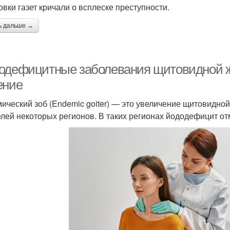
овки газет кричали о всплеске преступности.
ь дальше →
одефицитные заболевания щитовидной ж
ение
ический зоб (Endemic goiter) — это увеличение щитовидно
елей некоторых регионов. В таких регионах йододефицит от