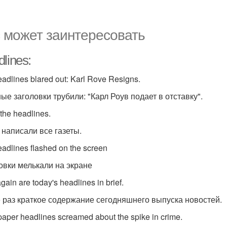
 может заинтересовать
lines:
adlines blared out: Karl Rove Resigns.
ные заголовки трубили: "Карл Роув подает в отставку".
 the headlines.
 написали все газеты.
eadlines flashed on the screen
овки мелькали на экране
gain are today's headlines in brief.
 раз краткое содержание сегодняшнего выпуска новостей.
aper headlines screamed about the spike in crime.