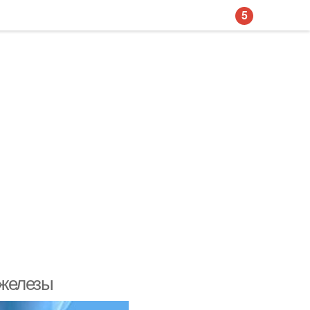
5
 железы