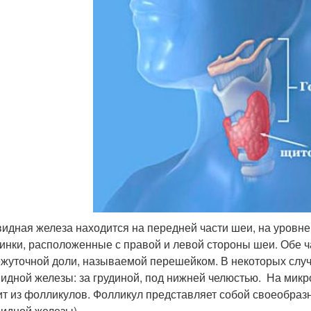
идная железа находится на передней части шеи, на уровне
инки, расположенные с правой и левой стороны шеи. Обе 
жуточной доли, называемой перешейком. В некоторых слу
идной железы: за грудиной, под нижней челюстью. На мик
ит из фолликулов. Фолликул представляет собой своеобразн
идной железы).