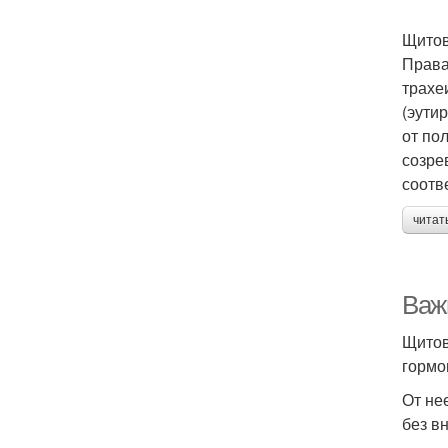
Щитов
Права
трахе
(эути
от по
созре
соотв
читат
Важ
Щитов
гормо
От не
без в