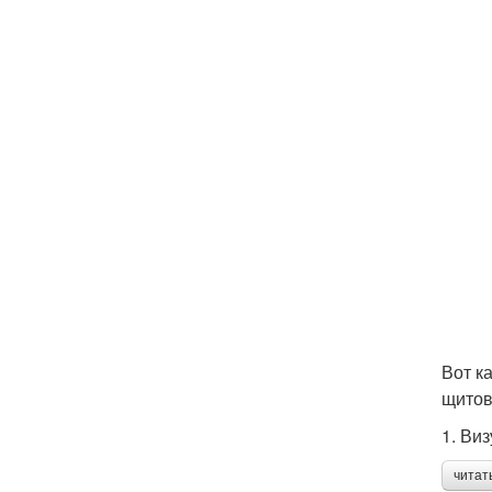
Вот к
щитов
1. Ви
читат