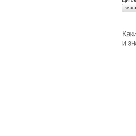
читат
Как
и з