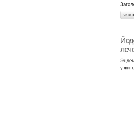
Загол
читат
Йод
леч
Эндем
у жит