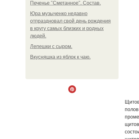
Печенье "Сметанное". Состав.
Юра музыченко недавно
отпраздновал свой день рождения
в кругу самых близких и родных
людей.
Лепешки с сыром.
Вкусняшка из яблок к чаю.
Щитов
полов
проме
щитов
состо
щитов