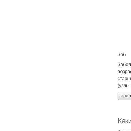
Зоб
Забол
возра
старш
(узлы
читат
Как