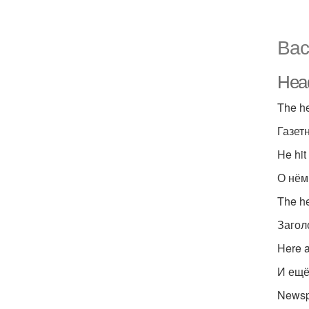
Вас
Head
The he
Газет
He hit
О нём
The h
Загол
Here a
И ещё
Newsp