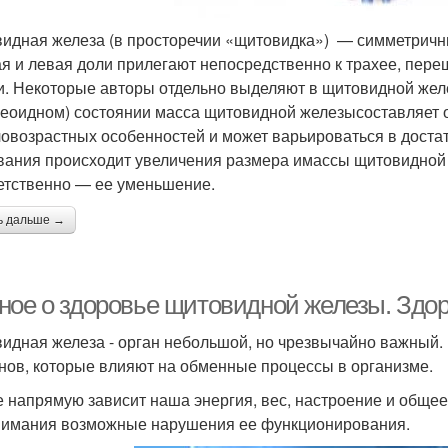
идная железа (в просторечии «щитовидка») — симметричный
я и левая доли прилегают непосредственно к трахее, пер
и. Некоторые авторы отдельно выделяют в щитовидной же
реоидном) состоянии масса щитовидной железысоставляет от
ловозрастных особенностей и может варьироваться в доста
вания происходит увеличения размера имассы щитовидной ж
етственно — ее уменьшение.
ь дальше →
ное о здоровье щитовидной железы. Здо
идная железа - орган небольшой, но чрезвычайно важный.
нов, которые влияют на обменные процессы в организме.
е напрямую зависит наша энергия, вес, настроение и общее
нимания возможные нарушения ее функционирования.