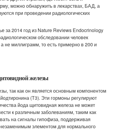
му, можно обнаружить в лекарствах, БАД, а
зуются при проведении радиологических
тье за 2014 год из Nature Reviews Endocrinology
 радиологическом обследовании человек
, а не миллиграмм, то есть примерно в 200 и
щитовидной железы
зы, так как он является основным компонентом
ийодтиронина (Т3). Эти гормоны регулируют
личества йода щитовидная железа не может
ести к различным заболеваниям, таким как
овать на сигналы гипофиза, поддерживая
я незаменимым элементом для нормального