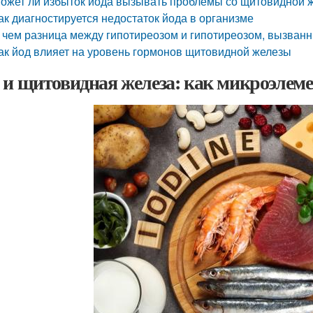
ожет ли избыток йода вызывать проблемы со щитовидной 
ак диагностируется недостаток йода в организме
 чем разница между гипотиреозом и гипотиреозом, вызван
ак йод влияет на уровень гормонов щитовидной железы
 и щитовидная железа: как микроэлеме