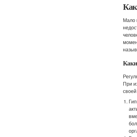
Как
Мало 
недос
челов
момен
назыв
Каки
Регул
При и
своей
Гип
акт
вме
бол
орг