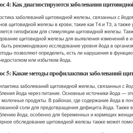
ос 4: Как диагностируются заболевания щитовидной
остика заболеваний щитовидной железы, связанных с йодом
нов щитовидной железы в крови, такие как Т4 и Т3, а также
яется гипофизом для стимуляции щитовидной железы. Такж
дование щитовидной железы для выявления изменений в ее 
 быть рекомендовано исследование уровня йода в организм
етоды позволяют определить, есть ли нарушения в функци
 недостатком или избытком йода.
ос 5: Какие методы профилактики заболеваний щит
лактика заболеваний щитовидной железы, связанных с йод
бления йода через питание. Основные источники йода — э
и молочные продукты. В районах, где содержание йода в по
ованной соли для предотвращения дефицита йода. Также 
блению йода, особенно для беременных и кормящих женщин,
ярное обследование щитовидной железы также может помоч