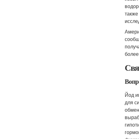
водор
также
иссле
Америк
сообщ
получ
более
Свя
Вопр
Йод и
для с
обмен
выраб
гипот
гормо