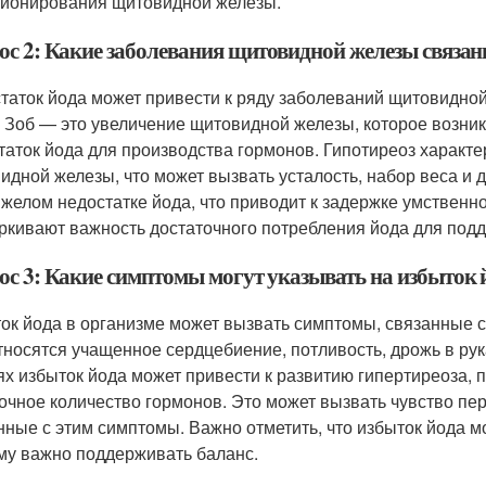
ионирования щитовидной железы.
ос 2: Какие заболевания щитовидной железы связан
таток йода может привести к ряду заболеваний щитовидной 
. Зоб — это увеличение щитовидной железы, которое возник
таток йода для производства гормонов. Гипотиреоз характ
идной железы, что может вызвать усталость, набор веса и 
яжелом недостатке йода, что приводит к задержке умственн
ркивают важность достаточного потребления йода для под
ос 3: Какие симптомы могут указывать на избыток 
ок йода в организме может вызвать симптомы, связанные 
тносятся учащенное сердцебиение, потливость, дрожь в рук
ях избыток йода может привести к развитию гипертиреоза,
очное количество гормонов. Это может вызвать чувство пер
нные с этим симптомы. Важно отметить, что избыток йода мо
му важно поддерживать баланс.