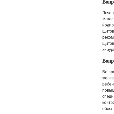
Вопр
Лечен
тяжес
йодир
щитов
реком
щитов
хирур
Вопр
Во вр
желез
ребен
повыш
специ
контр
обесп