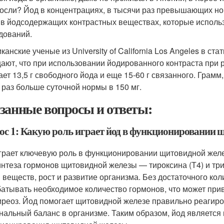
осли? Йод в концентрациях, в тысячи раз превышающих нор
 в йодсодержащих контрастных веществах, которые исполь
дований.
анские ученые из University of California Los Angeles в ста
ают, что при использовании йодированного контраста при
ает 13,5 г свободного йода и еще 15-60 г связанного. Грамм
 раз больше суточной нормы в 150 мг.
занные вопросы и ответы:
ос 1: Какую роль играет йод в функционировании 
грает ключевую роль в функционировании щитовидной желе
интеза гормонов щитовидной железы — тироксина (Т4) и тр
 веществ, рост и развитие организма. Без достаточного ко
атывать необходимое количество гормонов, что может прив
иреоз. Йод помогает щитовидной железе правильно реагир
нальный баланс в организме. Таким образом, йод являетс