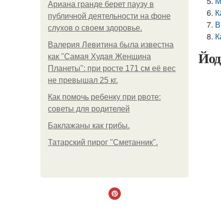
М
Ариана гранде берет паузу в
К
публичной деятельности на фоне
В
слухов о своем здоровье.
К
Валерия Левитина была известна
Йод
как "Самая Худая Женщина
Планеты": при росте 171 см её вес
не превышал 25 кг.
Как помочь ребенку при рвоте:
советы для родителей
Баклажаны как грибы.
Татарский пирог "Сметанник".