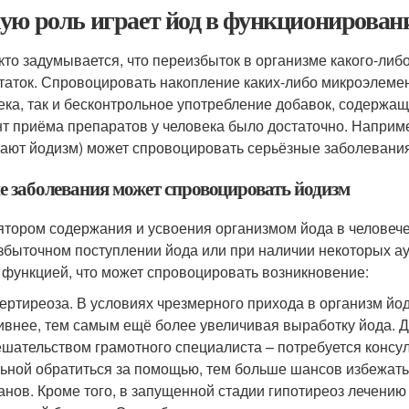
ую роль играет йод в функционирова
кто задумывается, что переизбыток в организме какого-либ
таток. Спровоцировать накопление каких-либо микроэлемен
ека, так и бесконтрольное употребление добавок, содержащ
т приёма препаратов у человека было достаточно. Например
ают йодизм) может спровоцировать серьёзные заболевания
е заболевания может спровоцировать йодизм
ятором содержания и усвоения организмом йода в человеч
збыточном поступлении йода или при наличии некоторых ау
 функцией, что может спровоцировать возникновение:
ертиреоза. В условиях чрезмерного прихода в организм й
ивнее, тем самым ещё более увеличивая выработку йода. 
шательством грамотного специалиста – потребуется консу
ьной обратиться за помощью, тем больше шансов избежать 
анов. Кроме того, в запущенной стадии гипотиреоз лечению