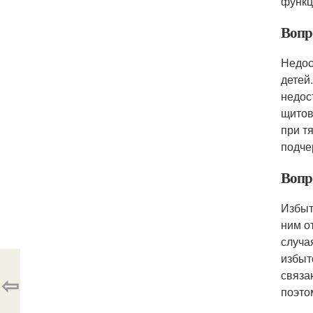
функц
Вопр
Недос
детей
недос
щитов
при т
подче
Вопр
Избыт
ним о
случа
избыт
связа
⇦
поэто