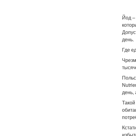
Йод –
котор
Допус
день.
Где е
Чрезм
тысяч
Польс
Nutri
день,
Такой
обита
потре
Кстат
избыт