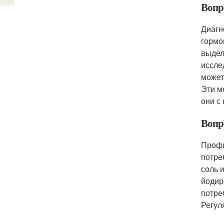
Вопр
Диагн
гормо
выдел
иссле
может
Эти м
они с
Вопр
Профи
потре
соль 
йодир
потре
Регул