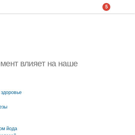
5
емент влияет на наше
 здоровье
лезы
ом йода