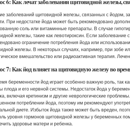
ос 6: Как лечат заболевания щитовидной железы, св
ие заболеваний щитовидной железы, связанных с йодом, зав
ти. При недостатке йода может быть рекомендовано дополн
ованную соль или витаминные препараты. В случае гипоти
идной железы, такие как левотироксин. Если заболевание с
ендовано ограничение потребления йода или использовани
идной железы. В некоторых случаях, например, при зобе и
гическое вмешательство или радиоактивная терапия. Лечен
ос 7: Как йод влияет на щитовидную железу во врем
емя беременности йод играет особенно важную роль, так к
ы плода и его нервной системы. Недостаток йода у береме
ка, включая кретинизм и другие неврологические пробле
енном потреблении йода, поэтому им рекомендуют употреб
альной диете. Избыток йода также может быть вреден, поэ
оль уровня гормонов щитовидной железы у беременных по
ечить здоровье матери и ребенка.