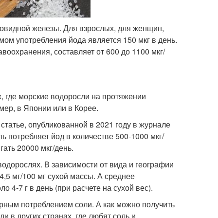
овидной железы. Для взрослых, для женщин,
ом употребления йода является 150 мкг в день.
оохранения, составляет от 600 до 1100 мкг/
, где морские водоросли на протяжении
ер, в Японии или в Корее.
й статье, опубликованной в 2021 году в журнале
ль потребляет йод в количестве 500-1000 мкг/
гать 20000 мкг/день.
водорослях. В зависимости от вида и географии
4,5 мг/100 мг сухой массы. А среднее
 4-7 г в день (при расчете на сухой вес).
рным потреблением соли. А как можно получить
и в других странах, где любят соль и