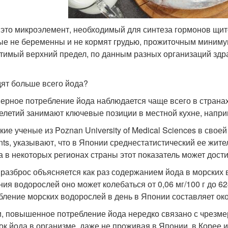
 это микроэлемент, необходимый для синтеза гормонов щит
ые не беременны и не кормят грудью, прожиточным минимум
тимый верхний предел, по данным разных организаций здрав
дят больше всего йода?
ерное потребление йода наблюдается чаще всего в странах
елетий занимают ключевые позиции в местной кухне, наприм
кие ученые из Poznan University of Medical Sciences в свое
ents, указывают, что в Японии среднестатистический ее жите
 а в некоторых регионах страны этот показатель может дости
 разброс объясняется как раз содержанием йода в морских 
ния водорослей оно может колебаться от 0,06 мг/100 г до 62
бление морских водорослей в день в Японии составляет около
и, повышенное потребление йода нередко связано с чрезме
ок йода в организме, даже не проживая в Японии, в Корее ил