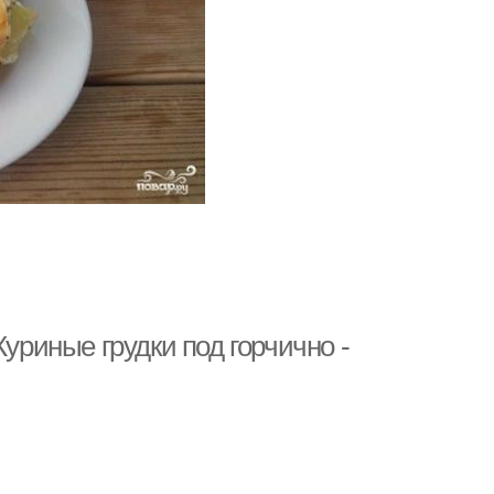
оус с овощами
Картофель под соусом
дка в сметанном
Соус с грибами
соусе
ле в сметанном
Грудка в соусе
соусе
Куриные грудки под горчично -