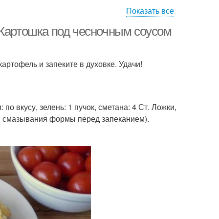
Показать все
есночный соус
Сметанный соус
 Картошка под чесночным соусом
артофель и запеките в духовке. Удачи!
Филе в горчичном
рчица в духовке
соусе
 по вкусу, зелень: 1 пучок, сметана: 4 Ст. Ложки,
рица в медово-
Горчичный соус
для смазывания формы перед запеканием).
рчичном соусе
Филе в медово-
удки в духовке
горчичном соусе
Картофель в
Соус с курицей
ивочном соусе