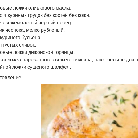
ловые ложки оливкового масла.
о 4 куриных грудок без костей без кожи.
и свежемолотый черный перец.
чик чеснока, мелко рубленый.
 куриного бульона.
л густых сливок.
ловые ложки дижонской горчицы.
ная ложка нарезанного свежего тимьяна, плюс больше для 
айной ложки сушеного шалфея.
товление: