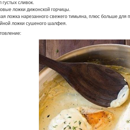
л густых сливок.
ловые ложки дижонской горчицы.
ная ложка нарезанного свежего тимьяна, плюс больше для 
айной ложки сушеного шалфея.
товление: