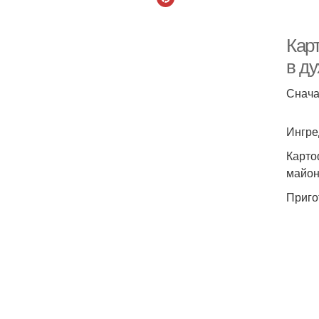
Кар
в ду
Снача
Ингре
Картоф
майон
Приго
К
К