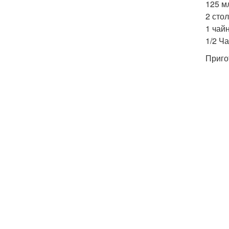
125 м
2 сто
1 чай
1/2 Ч
Приго