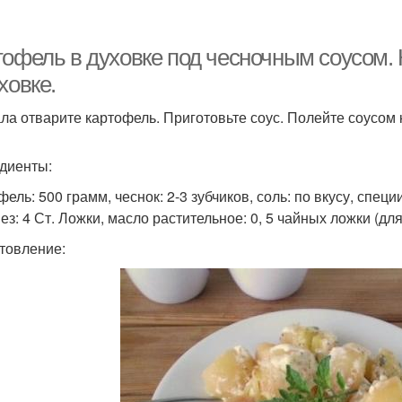
Соус для картошки
Соус из сметаны
Ч
тофель в духовке под чесночным соусом.
ховке.
ла отварите картофель. Приготовьте соус. Полейте соусом к
Грудка в горчичном
Сметанные соусы
Го
соусе
диенты:
ель: 500 грамм, чеснок: 2-3 зубчиков, соль: по вкусу, специи:
Грудка в медово-
Ку
Соус на сковороде
ез: 4 Ст. Ложки, масло растительное: 0, 5 чайных ложки (
горчичном соусе
го
товление:
урица в горчично-
Ножки в сливочно-
Гр
сметанном соусе
горчичном соусе
урица в сметанно-
Курица в сливочно-
горчичном соусе
горчичном соусе
сл