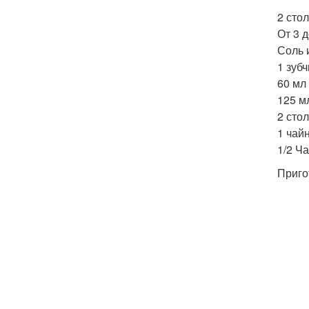
2 сто
От 3 д
Соль 
1 зуб
60 мл
125 м
2 сто
1 чай
1/2 Ч
Приго