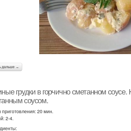
рибы в сливочном
Курица в сливочном
С
соусе
соусе
Гру
ешамель в духовке
Соус в мультиварке
ь дальше →
Грудка в сметанно-
Курица в сметанном
Фи
чесночном соусе
соусе
ные грудки в горчично сметанном соусе. 
танным соусом.
Грудка под сметанным
 приготовления: 20 мин.
Грудка в духовке
соусом
: 2-4.
диенты: