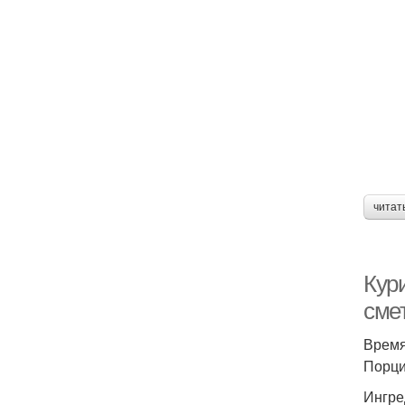
Г
Б
читат
Кури
сме
Время
Порций
Ингре