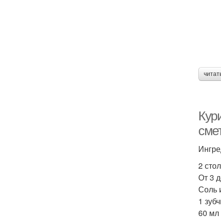
читат
Кури
сме
Ингре
2 сто
От 3 д
Соль 
1 зуб
60 мл