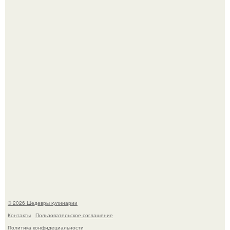
Мария порошина показала повзрослевшую дочь.
Сын Луи де фюнеса, который выбрал свой путь.
© 2026 Шедевры кулинарии
Контакты
Пользовательское соглашение
Политика конфидециальности