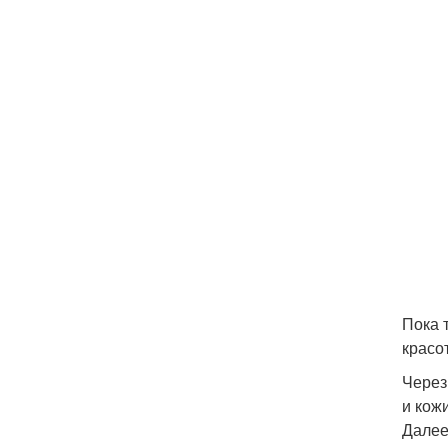
Пока 
красо
Через
и кож
Далее