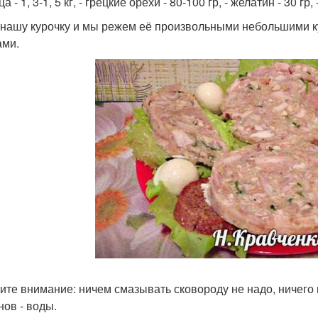
ца - 1, 3-1, 5 кг, - грецкие орехи - 80-100 гр, - желатин - 30 гр,
нашу курочку и мы режем её произвольными небольшими ку
ами.
ите внимание: ничем смазывать сковороду не надо, ничего 
нов - воды.