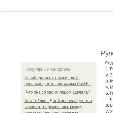
Рул
Сод
Р
Популярные материалы
З
Освободитесь от токсинов: 5-
К
дневный детокс-программа Eat&Fit
М
"Что она со своим лицом сделала?
Г
Аня Тейлор - Джой провела детство
Б
и юность, перемещаясь между
У
двумя совершенно разными