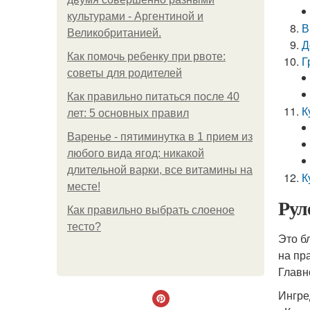
культурами - Аргентиной и
В
Великобританией.
Д
Как помочь ребенку при рвоте:
Г
советы для родителей
Как правильно питаться после 40
К
лет: 5 основных правил
Варенье - пятиминутка в 1 прием из
любого вида ягод: никакой
длительной варки, все витамины на
К
месте!
Рул
Как правильно выбрать слоеное
тесто?
Это б
на пр
Главн
Ингре