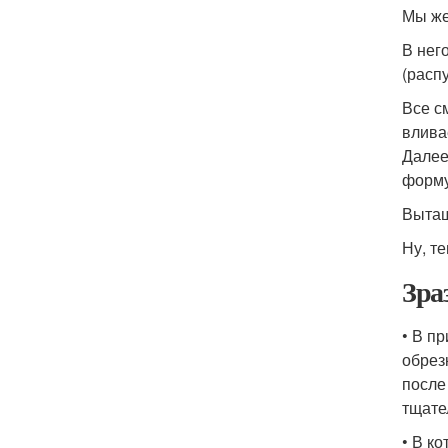
Мы же
В нег
(расп
Все с
влива
Далее
форму
Вытащ
Ну, т
Зра
• В п
обрез
после
тщате
• В к