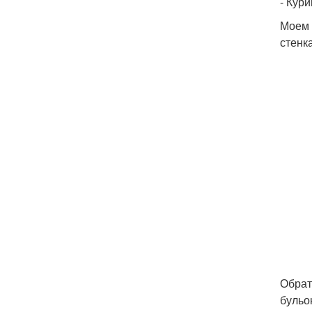
- Кури
Моем 
стенк
Обрат
бульо