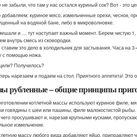
 не забыли, что там у нас остался куриный сок? Вот - это ц
о добавляем: куриное мясо, измельченные орехи, чеснок, п
ущенный на водяной бане, либо в микроволновке.
мешали и … тут наступает важный момент. Берем чистую 1,
ем внутрь смесь из сковородки.
 ставим это дело в холодильник для застывания. Часа на 3
 с помощью ножа.
или? Получилось?
еперь нарезаем и подаем на стол. Приятного аппетита! Это 
зы рубленные – общие принципы приг
риготовлении котлетной массы используют куриное филе, мя
ки говядины с шеи или пашины, филе малокостистой рыбы
 чего просушивают и, нарезав крупными кусками, пропуска
льное измельчение.
отлетную массу любого вида добавляют яйцо, приправляют 