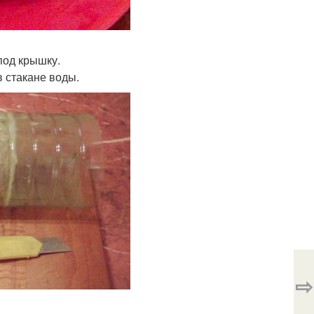
под крышку.
в стакане воды.
⇨