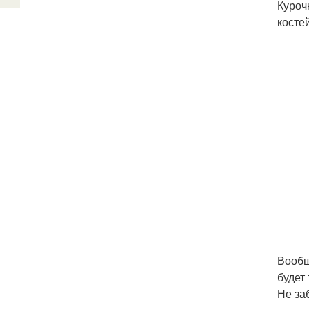
Куроч
костей
Вообщ
будет
Не за