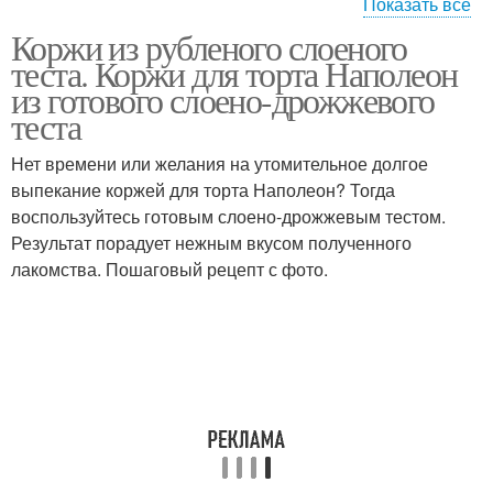
Показать все
Коржи из рубленого слоеного
Тесто на кефире
Дрожжевое тесто
теста. Коржи для торта Наполеон
из готового слоено-дрожжевого
теста
Нет времени или желания на утомительное долгое
Ленивое тесто
Пух на сметане
выпекание коржей для торта Наполеон? Тогда
воспользуйтесь готовым слоено-дрожжевым тестом.
Результат порадует нежным вкусом полученного
лакомства. Пошаговый рецепт с фото.
Тесто на молоке
Тесто на пирожки
Тесто на воде
Пышное тесто