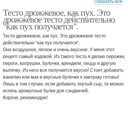
Показать все
Тесто дрожжевое, как пух. Это
Тесто на пирожки
Тесто на воде
дрожжевое тесто действительно
"как пух получается".
Тесто дрожжевое, как пух. Это дрожжевое тесто
действительно "как пух получается".
Пышное тесто
Тесто для пирогов
Оно воздушное, легкое и очень вкусное. У меня этот
рецепт самый ходовой. Из такого теста я делаю пирожки,
пироги, ватрушки, булочки, крендели, пиццу и другую
выпечку. Из него все получается вкусно! Стоит добавить
ванилин или мак и вкусные булочки к завтраку готовы!
Лишь в том случае, если добавить тертый сыр, то можно
испечь ароматные булки для сэндвичей.
Короче, рекомендую!