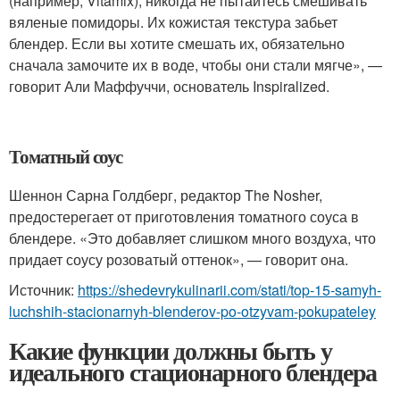
(например, Vitamix), никогда не пытайтесь смешивать
вяленые помидоры. Их кожистая текстура забьет
блендер. Если вы хотите смешать их, обязательно
сначала замочите их в воде, чтобы они стали мягче», —
говорит Али Маффуччи, основатель Inspiralized.
Томатный соус
Шеннон Сарна Голдберг, редактор The Nosher,
предостерегает от приготовления томатного соуса в
блендере. «Это добавляет слишком много воздуха, что
придает соусу розоватый оттенок», — говорит она.
Источник:
https://shedevrykulinarii.com/stati/top-15-samyh-
luchshih-stacionarnyh-blenderov-po-otzyvam-pokupateley
Какие функции должны быть у
идеального стационарного блендера