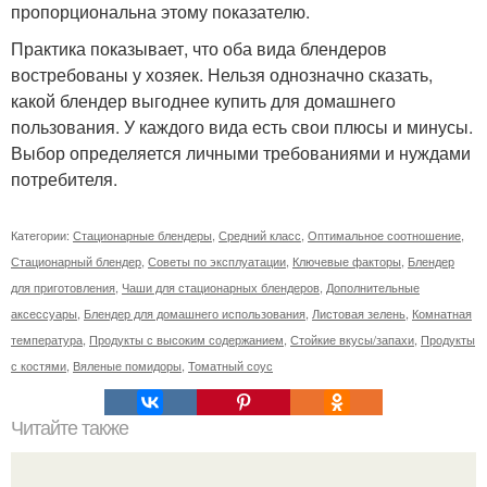
пропорциональна этому показателю.
Практика показывает, что оба вида блендеров
востребованы у хозяек. Нельзя однозначно сказать,
какой блендер выгоднее купить для домашнего
пользования. У каждого вида есть свои плюсы и минусы.
Выбор определяется личными требованиями и нуждами
потребителя.
Категории:
Стационарные блендеры
,
Средний класс
,
Оптимальное соотношение
,
Стационарный блендер
,
Советы по эксплуатации
,
Ключевые факторы
,
Блендер
для приготовления
,
Чаши для стационарных блендеров
,
Дополнительные
аксессуары
,
Блендер для домашнего использования
,
Листовая зелень
,
Комнатная
температура
,
Продукты с высоким содержанием
,
Стойкие вкусы/запахи
,
Продукты
с костями
,
Вяленые помидоры
,
Томатный соус
Читайте также