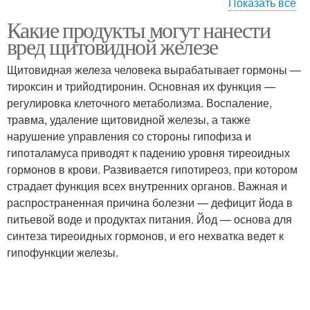
Показать все
Какие продукты могут нанести
Продукты с соей
Полезные продукты
вред щитовидной железе
Щитовидная железа человека вырабатывает гормоны —
тироксин и трийодтиронин. Основная их функция —
Продукты для
регулировка клеточного метаболизма. Воспаление,
Вредные продукты
похудения
травма, удаление щитовидной железы, а также
нарушение управления со стороны гипофиза и
гипоталамуса приводят к падению уровня тиреоидных
гормонов в крови. Развивается гипотиреоз, при котором
страдает функция всех внутренних органов. Важная и
распространенная причина болезни — дефицит йода в
питьевой воде и продуктах питания. Йод — основа для
синтеза тиреоидных гормонов, и его нехватка ведет к
гипофункции железы.