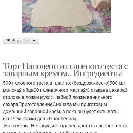
читать дальше →
Торт Наполеон из слоеного теста с
заварным кремом.. Ингредиенты
500 г слоеного теста в пластах (бездрожжевого)500 мл
молока2 яйца50 г сливочного масла2/3 стакана сахара3
столовые ложки муки½ чайной ложки ванильного
сахараПриготовлениеСначала мы приготовим
домашний заварной крем, а пока он будет остывать –
испечем коржи для «Наполеона».
На заметку Не забудьте заранее достать слоеное тесто
из морозильной камеры, чтобы оно успело