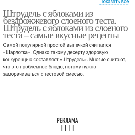
Показать все
Штрудель с яблоками из
Тест с яблоками
Яблочный штрудель
бездрожжевого слоеного теста.
Штрудель с яблоками из слоеного
теста – самые вкусные рецепты
Классический
Самой популярной простой выпечкой считается
Тест с грецким орехом
штрудель
«Шарлотка». Однако такому десерту здоровую
конкуренцию составляет «Штрудель». Многие считают,
что это проблемное блюдо, потому нужно
заморачиваться с тестовой смесью.
Яблочно-лимонный
Ленивый штрудель
штрудель
Штрудель с ванилью