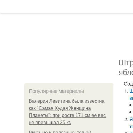
Штр
ябл
Сод
Ш
Популярные материалы
в
Валерия Левитина была известна
как "Самая Худая Женщина
Планеты": при росте 171 см её вес
Я
не превышал 25 кг.
т
Вкусные и полезные: топ-10