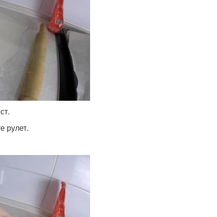
ст.
е рулет.