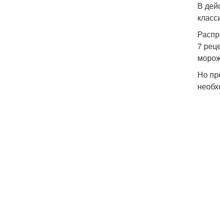
В дей
класс
Распр
7 рец
морож
Но пр
необх