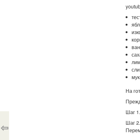
youtu
тес
ябл
изю
кор
ван
сах
лим
сли
мук
На гот
Прежд
Шаг 1
Шаг 2
⇦
Перем