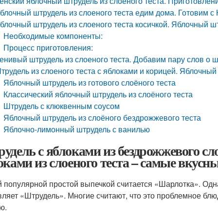
енский яблочный штрудель из слоеного теста. Приготовлен
блочный штрудель из слоеного теста едим дома. Готовим 
блочный штрудель из слоеного теста косичкой. Яблочный ш
Необходимые компоненты:
Процесс приготовления:
енивый штрудель из слоеного теста. Добавим пару слов о 
трудель из слоеного теста с яблоками и корицей. Яблочный 
Яблочный штрудель из готового слоёного теста
Классический яблочный штрудель из слоёного теста
Штрудель с клюквенным соусом
Яблочный штрудель из слоёного бездрожжевого теста
Яблочно-лимонный штрудель с ванилью
удель с яблоками из бездрожжевого сло
оками из слоеного теста – самые вкусн
 популярной простой выпечкой считается «Шарлотка». Одн
вляет «Штрудель». Многие считают, что это проблемное блю
ю.