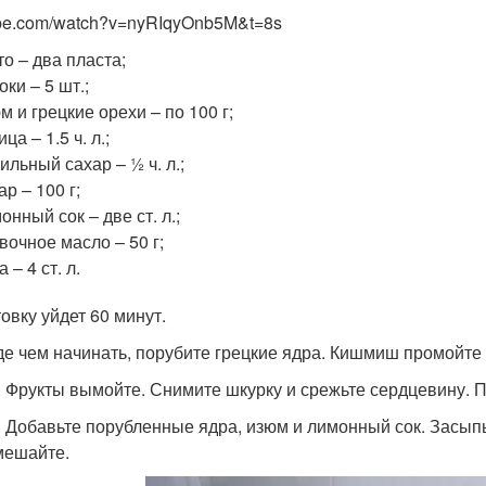
be.com/watch?v=nyRIqyOnb5M&t=8s
то – два пласта;
оки – 5 шт.;
м и грецкие орехи – по 100 г;
ица – 1.5 ч. л.;
ильный сахар – ½ ч. л.;
ар – 100 г;
онный сок – две ст. л.;
вочное масло – 50 г;
а – 4 ст. л.
овку уйдет 60 минут.
е чем начинать, порубите грецкие ядра. Кишмиш промойте 
. Фрукты вымойте. Снимите шкурку и срежьте сердцевину. 
. Добавьте порубленные ядра, изюм и лимонный сок. Засыпь
ешайте.