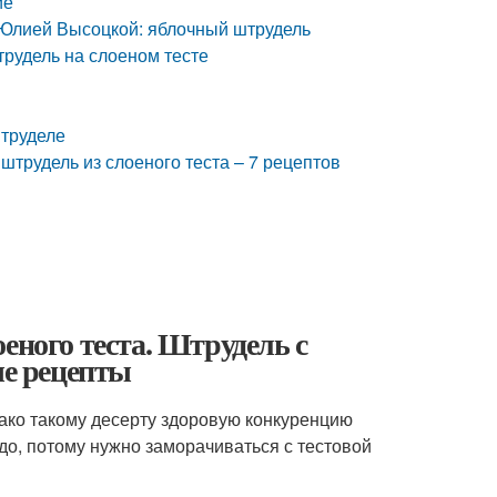
ие
с Юлией Высоцкой: яблочный штрудель
трудель на слоеном тесте
штруделе
штрудель из слоеного теста – 7 рецептов
еного теста. Штрудель с
ые рецепты
ако такому десерту здоровую конкуренцию
до, потому нужно заморачиваться с тестовой