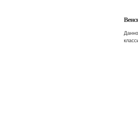
Венс
Данно
класс