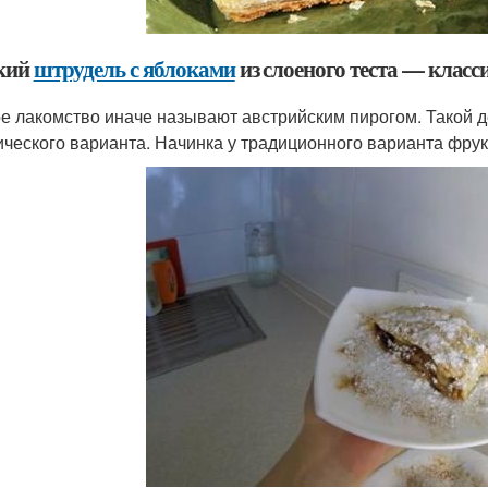
кий
штрудель с яблоками
из слоеного теста — класс
е лакомство иначе называют австрийским пирогом. Такой 
ического варианта. Начинка у традиционного варианта фрук