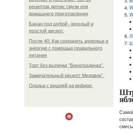
В
рецептов детокс смузи для
Я
домашнего приготовления
Я
Банан под шубой - вкусный и
простой десерт.
Л
После 40: Как сохранить здоровье и
Ш
энергию с помощью правильного
питания
Торт без выпечки "Виноградинка".
Замечательный рецепт. Медовик".
Оладьи с вишней на кефире.
Штр
ябл
Самой
соста
смесь