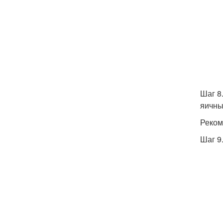
Шаг 8
яичны
Реком
Шаг 9