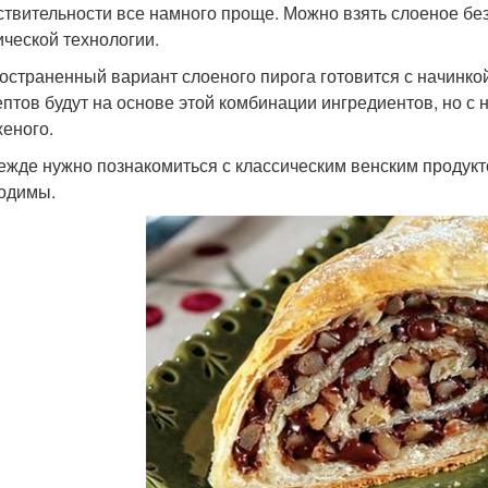
ствительности все намного проще. Можно взять слоеное бе
ической технологии.
остраненный вариант слоеного пирога готовится с начинко
ептов будут на основе этой комбинации ингредиентов, но с
еного.
ежде нужно познакомиться с классическим венским продуктом
одимы.