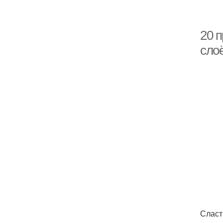
20 п
слоё
Сласт