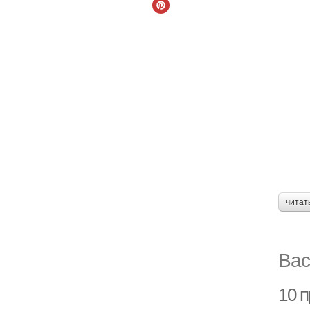
читат
Вас
10 п