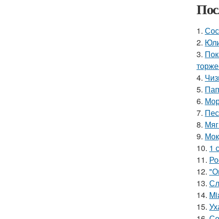
Пос
1.
Сос
2.
Юли
3.
Пок
торже
4.
Чиз
5.
Пап
6.
Мор
7.
Пес
8.
Мяг
9.
Мок
10.
1 
11.
Ро
12.
"О
13.
Сл
14.
Mi
15.
Ух
16.
Се