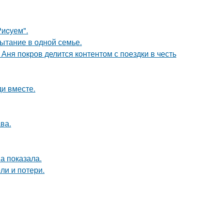
Риcуем".
ытание в одной семье.
Аня покров делится контентом с поездки в честь
и вместе.
ва.
а показала.
ли и потери.