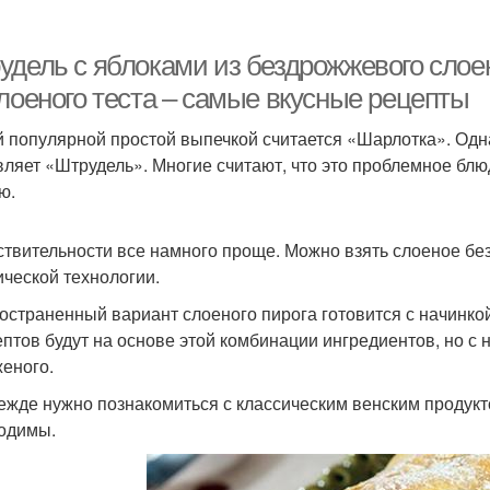
удель с яблоками из бездрожжевого слоен
слоеного теста – самые вкусные рецепты
 популярной простой выпечкой считается «Шарлотка». Одн
вляет «Штрудель». Многие считают, что это проблемное блю
ю.
ствительности все намного проще. Можно взять слоеное бе
ической технологии.
остраненный вариант слоеного пирога готовится с начинко
ептов будут на основе этой комбинации ингредиентов, но с
еного.
ежде нужно познакомиться с классическим венским продуктом
одимы.