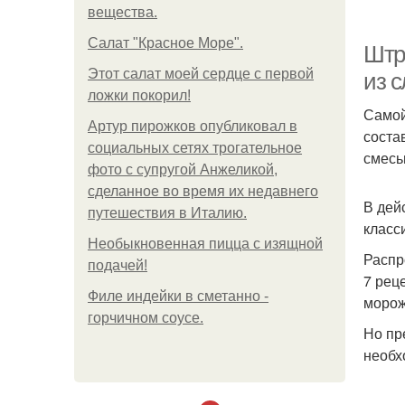
вещества.
Салат "Красное Море".
Штр
Этот салат моей сердце с первой
из 
ложки покорил!
Самой
Артур пирожков опубликовал в
соста
социальных сетях трогательное
смесь
фото с супругой Анжеликой,
сделанное во время их недавнего
В дей
путешествия в Италию.
класс
Необыкновенная пицца с изящной
Распр
подачей!
7 рец
Филе индейки в сметанно -
морож
горчичном соусе.
Но пр
необх