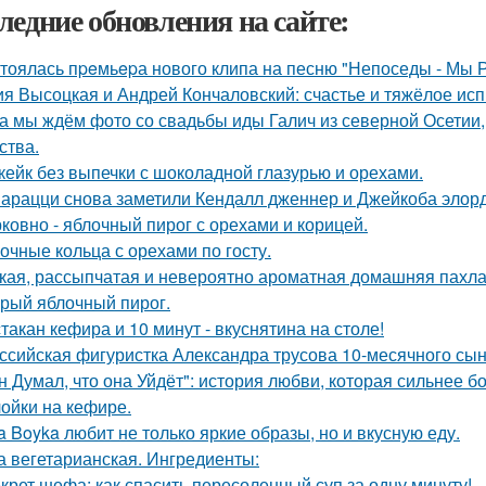
ледние обновления на сайте:
тоялась пpeмьepа нового клипа на песню "Непоседы - Мы 
я Высоцкая и Андрей Кончаловский: счастье и тяжёлое исп
а мы ждём фото со свадьбы иды Галич из северной Осетии, 
ства.
кейк без выпечки с шоколадной глазурью и орехами.
арацци снова заметили Кендалл дженнер и Джейкоба элорд
ковно - яблочный пирог с орехами и корицей.
очные кольца с орехами по госту.
кая, рассыпчатая и невероятно ароматная домашняя пахла
рый яблочный пирог.
стакан кефира и 10 минут - вкуснятина на столе!
ссийская фигуристка Александра трусова 10-месячного сын
н Думал, что она Уйдёт": история любви, которая сильнее бо
ойки на кефире.
a Boyka любит не только яркие образы, но и вкусную еду.
а вегетарианская. Ингредиенты:
крет шефа: как спасить пересоленный суп за одну минуту!