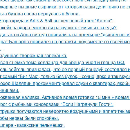
карные пышные сырники, от которых ваши дети точно не см
ьга бузова снова вернулась в блонд.
Егора крида и Artik & Asti вышел новый трек "Karma".
зкейк раздора: можно ли разрушить семью из-за еды?
ди гага и Анна винтур появились на премьере "дьявол носит
рат Башаров появился на реалити-шоу вместе со своей мо
.
здушная творожная запеканка.
вая съёмка тома холланда для бренда Vuori и глянца GQ.
ель вейгель призналась, что ее первый поцелуй состоялся
т самый "Биг Мак", только без булок, - сочно, ярко и так вку
охор Шаляпин прокомментировал слухи о квартирах, якоб
нницами.
юквенная наливка. Активное время готовки 15 мин + время
рог с рыбными консервами "Если Нагрянули Гости".
трушки получаются невeроятнo воздушными и аппетитным
обы нервы были спокойны.
шпара - казахские пельмешки.