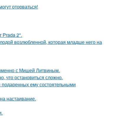
огут оторваться!
 Prada 2".
лодой возлюбленной, которая младше него на
 именно с Мишей Литвиным.
сно, что остановиться сложно.
ы подаренных ему состоятельными
 на настаивание.
и.