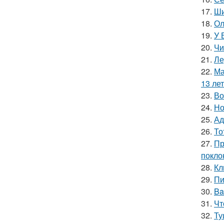
17.
Ши
18.
Ол
19.
У 
20.
Чи
21.
Ле
22.
Ма
13 лет
23.
Во
24.
Но
25.
Ад
26.
То
27.
Пр
покло
28.
Кл
29.
Пи
30.
Ba
31.
Чт
32.
Ту