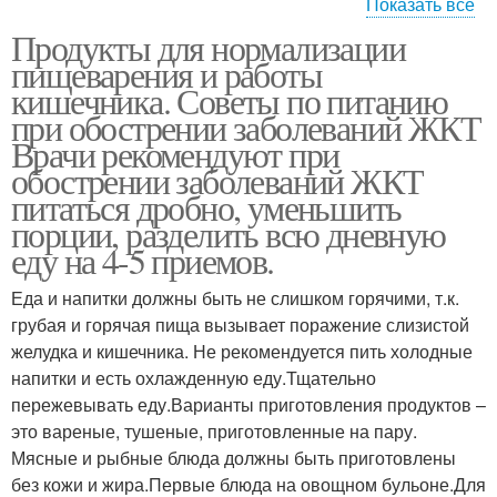
Показать все
Продукты для нормализации
Продукты для
Препараты для
пищеварения и работы
микрофлоры
нормализации
кишечника. Советы по питанию
при обострении заболеваний ЖКТ
Врачи рекомендуют при
обострении заболеваний ЖКТ
питаться дробно, уменьшить
порции, разделить всю дневную
еду на 4-5 приемов.
Еда и напитки должны быть не слишком горячими, т.к.
грубая и горячая пища вызывает поражение слизистой
желудка и кишечника. Не рекомендуется пить холодные
напитки и есть охлажденную еду.Тщательно
пережевывать еду.Варианты приготовления продуктов –
это вареные, тушеные, приготовленные на пару.
Мясные и рыбные блюда должны быть приготовлены
без кожи и жира.Первые блюда на овощном бульоне.Для