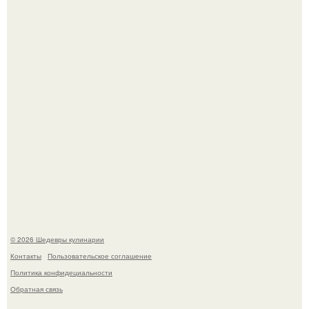
Зендея получила номинацию на премию "Эмми" в
категории "лучшая актриса в драматическом сериале" за
третий сезон "эйфории".
Сын Луи де фюнеса, который выбрал свой путь.
© 2026 Шедевры кулинарии
Контакты
Пользовательское соглашение
Политика конфидециальности
Обратная связь