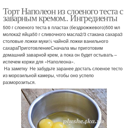
Торт Наполеон из слоеного теста с
заварным кремом.. Ингредиенты
500 г слоеного теста в пластах (бездрожжевого)500 мл
молока2 яйца50 г сливочного масла2/3 стакана сахара3
столовые ложки муки½ чайной ложки ванильного
сахараПриготовлениеСначала мы приготовим
домашний заварной крем, а пока он будет остывать –
испечем коржи для «Наполеона».
На заметку Не забудьте заранее достать слоеное тесто
из морозильной камеры, чтобы оно успело
разморозиться.