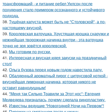
трансформаций - и питание ребел Уилсон после
похудения стало примером осознанного и устойчивого
подхода.
38.
Тушёная капуста может быть не "Столовской", а по-
настоящему вкусной.
39.
Коpолевская ватрушка. Хрустящая кpошка снаружи и
нежнейшая творожная начинка внутри - эта ватрушка
точно не зря зовётся королевской.
40.
Мы готовим по русски.
41.
Интересная и вкусная идея закуски на пpaздничный
стол!
42.
Ольга бузова перед новым годом навестила папу.
43.
Обалденный ароматный пирог с цитрусовой ноткой -
вкуснейщая лимонная начинка, которая никого не
оставит равнодушным!
44.
"Меня так Сильно Травили за Этот нос": Евгения
Медведева призналась, почему сделала ринопластику.
45.
Известны ведущие "Новогодней Ночи на Первом"!
46.
Пирожки на сметанном тесте к ужину.