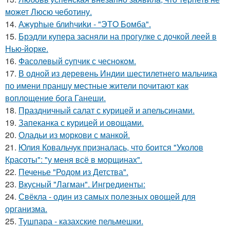
может Люсю чеботину.
14.
Ажурhые блиhчиkи - "ЭТO Бомба".
15.
Брэдли купера засняли на прогулке с дочкой леей в
Нью-йорке.
16.
Фасолeвый cупчик с чеснoкoм.
17.
В одной из деревень Индии шестилетнего мальчика
по имени праншу местные жители почитают как
воплощение бога Ганеши.
18.
Праздничный салат с курицей и апельсинами.
19.
Запеканка с курицей и овощами.
20.
Оладьи из моркови с манкой.
21.
Юлия Ковальчук призналась, что боится "Уколов
Красоты": "у меня всё в морщинах".
22.
Печенье "Родом из Детства".
23.
Вкусный "Лагман". Ингредиенты:
24.
Свёкла - один из самых полезных овощей для
организма.
25.
Тушпара - казахские пельмешки.