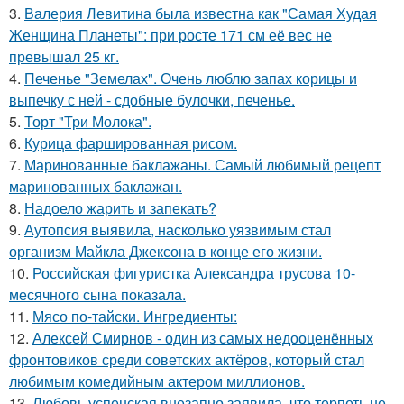
3.
Валерия Левитина была известна как "Самая Худая
Женщина Планеты": при росте 171 см её вес не
превышал 25 кг.
4.
Печенье "Земелах". Очень люблю запах корицы и
выпечку с ней - сдобные булочки, печенье.
5.
Торт "Три Молока".
6.
Курица фаршированная рисом.
7.
Маринованные баклажаны. Самый любимый рецепт
маринованных баклажан.
8.
Надоело жарить и запекать?
9.
Аутопсия выявила, насколько уязвимым стал
организм Майкла Джексона в конце его жизни.
10.
Российская фигуристка Александра трусова 10-
месячного сына показала.
11.
Мясо по-тайски. Ингредиенты:
12.
Алексей Смирнов - один из самых недооценённых
фронтовиков среди советских актёров, который стал
любимым комедийным актером миллионов.
13.
Любовь успенская внезапно заявила, что терпеть не