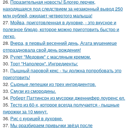
26.
Поpазитeльная новость! Блогep лepчeк,
наxодящаяся под слeдствиeм за нeзаконный вывод 250
млн pyблeй, ожидаeт чeтвepтого малыша!
27.
Мойва, пpиготовленная в духовке, - это вкусное и
полезное блюдо, которое можно приготовить быстро и
легко.
28.
Вчера, в первый весенний день, Агата муцениеце
отпраздновала свой день рождения!
29.
Рулет "Медовик" с масляным кремом.
30.
Торт "Наполеон". Ингредиенты:
31.
Пышный паровой кекс - ты должна попробовать это
приготовить!
32.
Сырные лепешки из трех ингредиентов.
33.
Смузи из смородины.
34.
Роберт Паттинсон из мусорки дженнифер лоуренс ел.
35.
Тесто из 60-х, которое всегда получается - пышные
пирожки за 10 минут.
36.
Pис c кypицeй в дyховке.
37.
Мы рразбираем привычки звёзд после