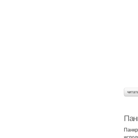
читат
Пан
Панкр
испол