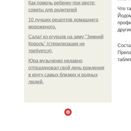
Как помочь ребенку при рвоте:
Что т
советы для родителей
Йодом
10 лучших рецептов домашнего
профи
мороженого.
други
Салат из огурцов на зиму "Зимний
Король" (стерилизация не
Соста
требуется).
Препа
табле
Юра музыченко недавно
отпраздновал свой день рождения
в кругу самых близких и родных
людей.