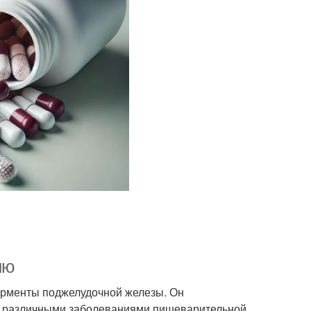
ию
ерменты поджелудочной железы. Он
с различными заболеваниями пищеварительной