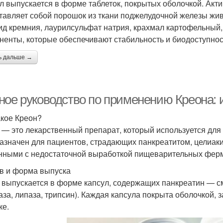
л выпускается в форме таблеток, покрытых оболочкой. Акт
тавляет собой порошок из ткани поджелудочной железы жи
ид кремния, лаурилсульфат натрия, крахмал картофельный,
ненты, которые обеспечивают стабильность и биодоступнос
ь дальше →
ное руководство по применению Креона: 
акое Креон?
 — это лекарственный препарат, который используется дл
азначен для пациентов, страдающих панкреатитом, целиак
нными с недостаточной выработкой пищеварительных фер
в и форма выпуска
 выпускается в форме капсул, содержащих панкреатин — 
аза, липаза, трипсин). Каждая капсула покрыта оболочкой
ке.