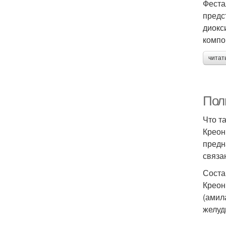
Феста
предс
диокс
компо
читат
Пол
Что т
Креон
предн
связа
Соста
Креон
(амил
желуд