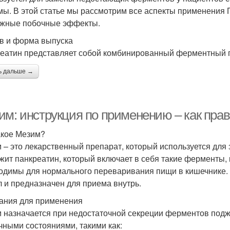
мы. В этой статье мы рассмотрим все аспекты применения П
жные побочные эффекты.
в и форма выпуска
еатин представляет собой комбинированный ферментный пр
ь дальше →
им: инструкция по применению – как пра
акое Мезим?
 – это лекарственный препарат, который используется дл
жит панкреатин, который включает в себя такие ферменты, 
одимы для нормального переваривания пищи в кишечнике. 
л и предназначен для приема внутрь.
ания для применения
 назначается при недостаточной секреции ферментов подже
чными состояниями, такими как: