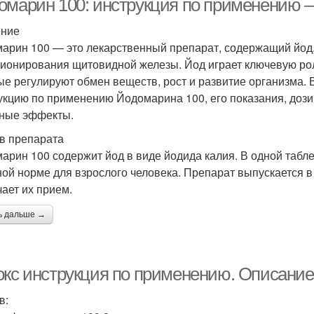
омарин 100: инструкция по применению 
ение
арин 100 — это лекарственный препарат, содержащий йод
ионирования щитовидной железы. Йод играет ключевую рол
ые регулируют обмен веществ, рост и развитие организма.
укцию по применению Йодомарина 100, его показания, доз
ные эффекты.
в препарата
арин 100 содержит йод в виде йодида калия. В одной таблет
ной норме для взрослого человека. Препарат выпускается в 
чает их прием.
ь дальше →
окс инструкция по применению. Описание
в: