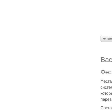
читат
Вас
Фес
Феста
систе
котор
перев
Соста