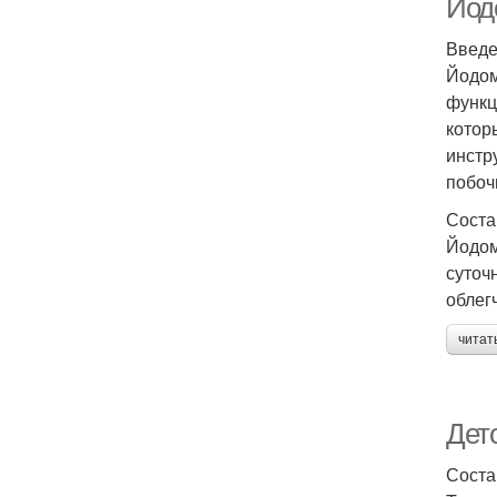
Йод
Введ
Йодом
функц
котор
инстр
побоч
Соста
Йодом
суточ
облег
читат
Дет
Соста