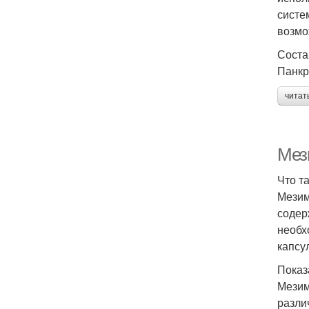
систе
возмо
Соста
Панкр
читат
Мез
Что т
Мезим
содер
необх
капсу
Показ
Мезим
разли