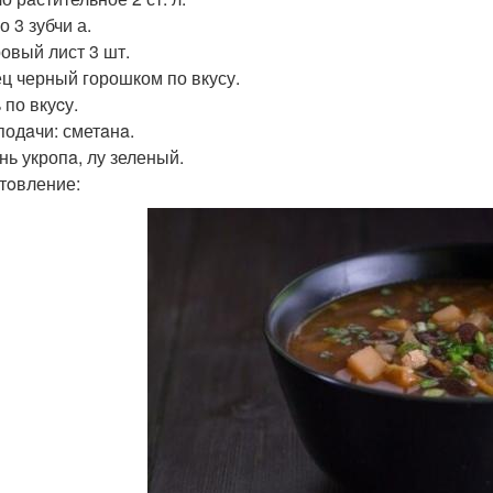
о 3 зубчи а.
ровый лист 3 шт.
ец черный горошком по вкусу.
 по вкуcу.
подaчи: сметaнa.
нь укропa, лу зеленый.
тoвление: