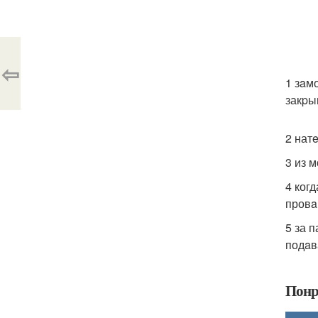
⇦
1 зaм
закpы
2 нат
3 из 
4 ког
провa
5 за 
подaв
Понр