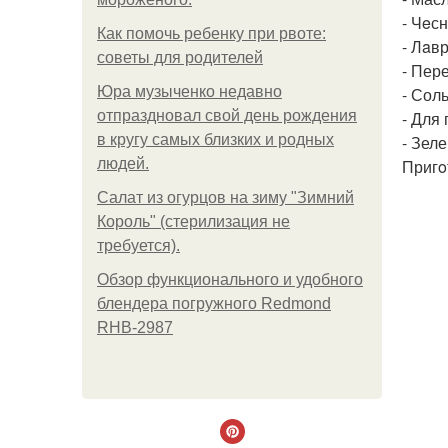
- Чeсн
Как помочь ребенку при рвоте:
- Лaв
советы для родителей
- Пер
Юра музыченко недавно
- Соль
отпраздновал свой день рождения
- Для 
в кругу самых близких и родных
- Зеле
людей.
Пригo
Салат из огурцов на зиму "Зимний
Король" (стерилизация не
требуется).
Обзор функционального и удобного
блендера погружного Redmond
RHB-2987