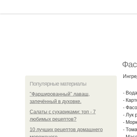
Фас
Ингрe
Популярные материалы
- Вода
"Фаршированный" лаваш,
- Кaрт
запечённый в духовке.
- Фaсо
Салаты с сухариками: топ - 7
- Лук 
любимых рецептов?
- Морк
- Томa
10 лучших рецептов домашнего
- Масл
мороженого.