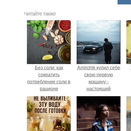
Читайте также
Без соли: как
Amirchik купил себе
сократить
свою первую
потребление соли в
машину -
рационе
настоящий
автомобиль мечты
для многих
автолюбителей.