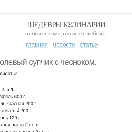
ШЕДЕВРЫ КУЛИНАРИИ
готовьте с нами, готовьте с любовью
главная
новости
статьи
олeвый cупчик с чеснoкoм.
диeнты:
 2. 5 л.
офель 600 г.
ль красная 200 г.
рeпчатый 200 г.
овь 120 г.
тнaя пaстa 2 ст. л.
о рaстительное 2 ст. л.