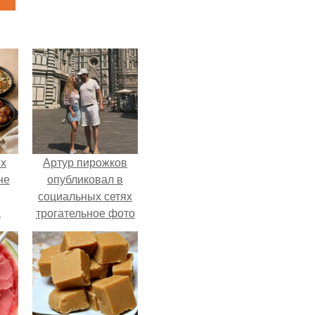
ых
Артур пирожков
не
опубликовал в
социальных сетях
а
трогательное фото
с супругой
Анжеликой,
сделанное во
время их недавнего
путешествия в
Италию.