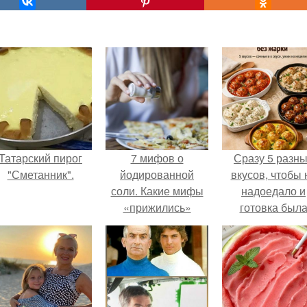
Татарский пирог
7 мифов о
Сразу 5 разн
"Сметанник".
йодированной
вкусов, чтобы 
соли. Какие мифы
надоедало и
«прижились»
готовка был
надолго
проще.