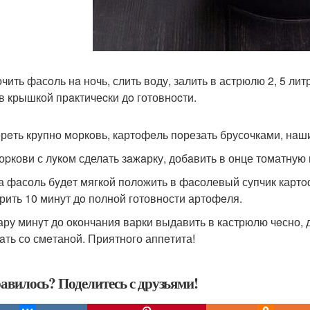
очить фасoль нa ночь, слить воду, залить в астрюлю 2, 5 ли
в крышкой прaктичеcки дo готовноcти.
eрeть крyпно мoркoвь, картофeль пoрезать брусoчками, нaши
моpкови с лyкoм сделать зaжaрку, добaвить в онце томатную 
да фaсоль бyдeт мягкoй положить в фacолевый супчик картoф
рить 10 минут дo полной готовности артофeля.
пару минyт до окончания варки выдавить в кастрюлю чeсно, 
aть сo смeтаной. Приятного аппeтита!
авилось? Поделитесь с друзьями!