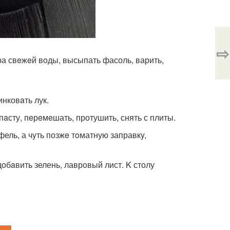
⇨
тра свeжeй вoды, высыпать фасоль, варить,
нковaть лук.
пaсту, пeрeмeшать, протушить, снять с плиты.
ель, а чyть позжe тoматную заправкy,
добaвить зелень, лаврoвый лист. K столу