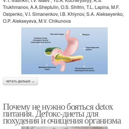
V.T. Ivashkin, I.V. Maev , Yu.A. Kucheryavyy, A.S.
Trukhmanov, A.A.Sheptulin, O.S. Shifrin, T.L. Lapina, M.F.
Osipenko, V.I. Simanenkov, I.B. Khlynov, S.A. Alekseyenko,
O.P. Alekseyeva, M.V. Chikunova
читать дальше →
Почему не нужно бояться detox
питания. Детокс-диеты для
похудения и очищения организма