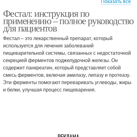
Показать все
Фестал: инструкция по
Применение при
Показания для
применению – полное руководство
беременности
применения
для пациентов
Фестал – это лекарственный препарат, который
Подготовка к
используется для лечения заболеваний
Применение в период
применению
пищеварительной системы, связанных с недостаточной
секрецией ферментов поджелудочной железы. Он
содержит панкреатин, который представляет собой
смесь ферментов, включая амилазу, липазу и протеазу.
Эти ферменты помогают переваривать углеводы, жиры
и белки, улучшая процесс пищеварения.