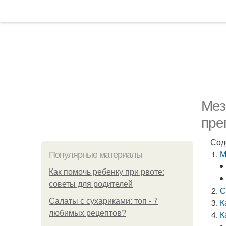
Мез
пре
Сод
М
Популярные материалы
Как помочь ребенку при рвоте:
советы для родителей
С
Салаты с сухариками: топ - 7
К
любимых рецептов?
К