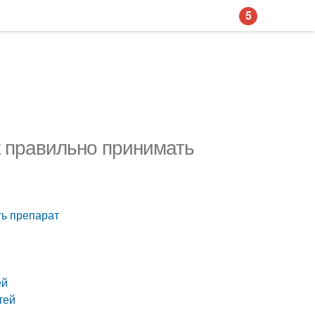
5
к правильно принимать
ть препарат
ей
тей