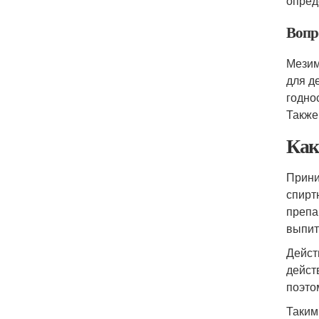
опред
Вопр
Мезим
для д
годно
Также
Как
Прини
спирт
препа
выпит
Дейст
дейст
поэто
Таким