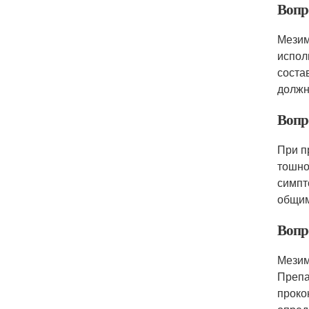
Вопр
Мезим
испол
соста
должн
Вопр
При п
тошно
симпт
общим
Вопр
Мезим
Препа
проко