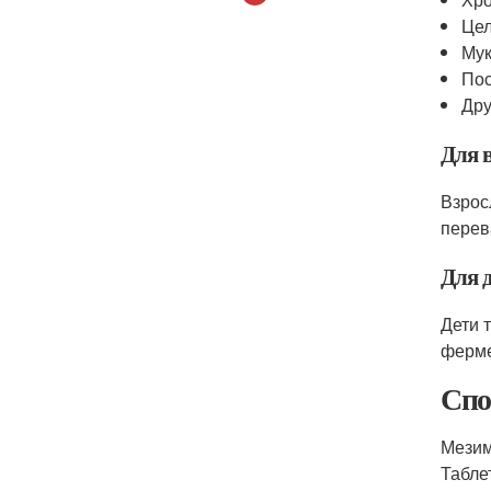
Це
Мук
Пос
Дру
Для 
Взрос
перев
Для 
Дети 
ферме
Спо
Мезим
Табле