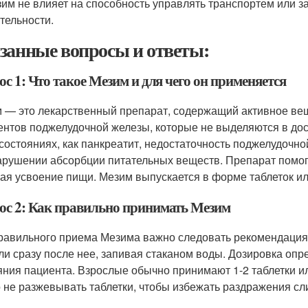
им не влияет на способность управлять транспортем или 
тельности.
занные вопросы и ответы:
с 1: Что такое Мезим и для чего он применяется
 — это лекарственный препарат, содержащий активное вещ
нтов поджелудочной железы, которые не выделяются в дос
 состояниях, как панкреатит, недостаточность поджелудочн
арушении абсорбции питательных веществ. Препарат помог
ая усвоение пищи. Мезим выпускается в форме таблеток ил
ос 2: Как правильно принимать Мезим
равильного приема Мезима важно следовать рекомендация
ли сразу после нее, запивая стаканом воды. Дозировка опр
яния пациента. Взрослые обычно принимают 1-2 таблетки и
 не разжевывать таблетки, чтобы избежать раздражения сли