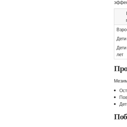
эффек
Взро
Дети
Дети
лет
Про
Мезим
Ост
Пов
Дет
Поб