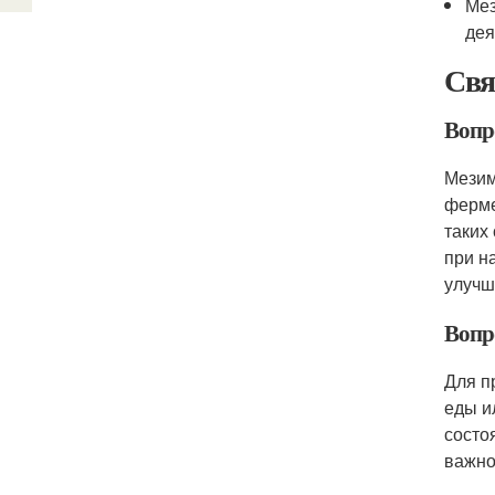
Мез
дея
Свя
Вопро
Мезим
ферме
таких
при н
улучш
Вопр
Для п
еды и
состо
важно