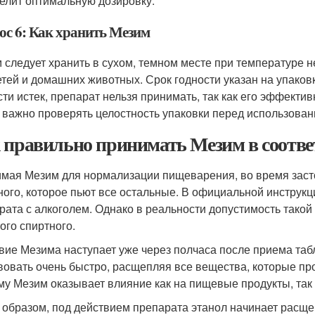
елит оптимальную дозировку.
ос 6: Как хранить Мезим
 следует хранить в сухом, темном месте при температуре 
етей и домашних животных. Срок годности указан на упаковк
сти истек, препарат нельзя принимать, так как его эффекти
 важно проверять целостность упаковки перед использован
 правильно принимать Мезим в соотве
мая Мезим для нормализации пищеварения, во время засто
ного, которое пьют все остальные. В официальной инструкц
рата с алкоголем. Однако в реальности допустимость тако
ого спиртного.
вие Мезима наступает уже через полчаса после приема таб
вовать очень быстро, расщепляя все вещества, которые пр
му Мезим оказывает влияние как на пищевые продукты, так 
 образом, под действием препарата этанол начинает расщеп