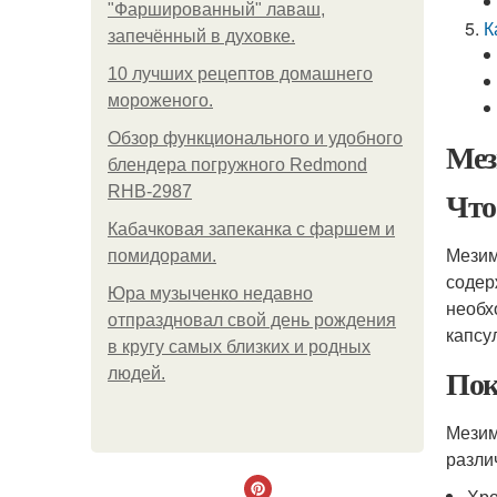
"Фаршированный" лаваш,
К
запечённый в духовке.
10 лучших рецептов домашнего
мороженого.
Обзор функционального и удобного
Мез
блендера погружного Redmond
RHB-2987
Что
Кабачковая запеканка с фаршем и
Мезим
помидорами.
содер
Юра музыченко недавно
необх
отпраздновал свой день рождения
капсу
в кругу самых близких и родных
Пок
людей.
Мезим
разли
Хро