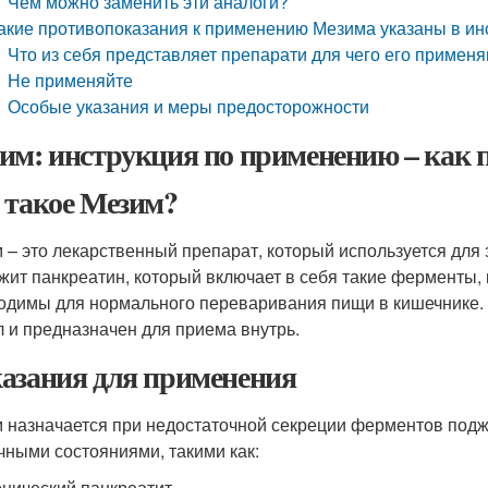
Чем можно заменить эти аналоги?
акие противопоказания к применению Мезима указаны в ин
Что из себя представляет препарати для чего его примен
Не применяйте
Особые указания и меры предосторожности
им: инструкция по применению – как 
 такое Мезим?
 – это лекарственный препарат, который используется дл
жит панкреатин, который включает в себя такие ферменты, 
одимы для нормального переваривания пищи в кишечнике. 
л и предназначен для приема внутрь.
азания для применения
 назначается при недостаточной секреции ферментов подже
чными состояниями, такими как:
нический панкреатит