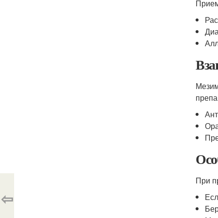
Прием
Рас
Диа
Алл
Вза
Мезим
препа
Ант
Ора
Пре
Осо
При п
⇦
Есл
Бер