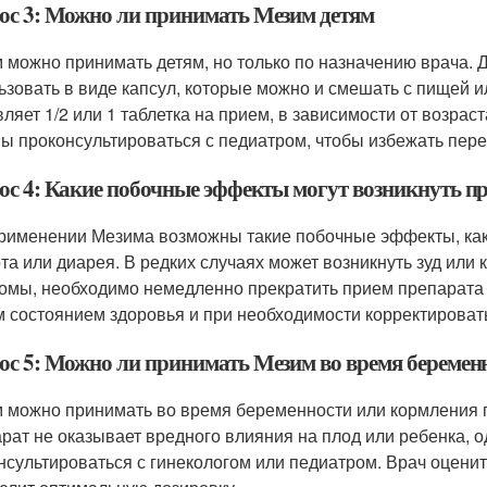
ос 3: Можно ли принимать Мезим детям
 можно принимать детям, но только по назначению врача. 
ьзовать в виде капсул, которые можно и смешать с пищей и
вляет 1/2 или 1 таблетка на прием, в зависимости от возра
ы проконсультироваться с педиатром, чтобы избежать пер
ос 4: Какие побочные эффекты могут возникнуть п
рименении Мезима возможны такие побочные эффекты, как 
та или диарея. В редких случаях может возникнуть зуд или
омы, необходимо немедленно прекратить прием препарата и
 состоянием здоровья и при необходимости корректировать
ос 5: Можно ли принимать Мезим во время беремен
 можно принимать во время беременности или кормления гр
рат не оказывает вредного влияния на плод или ребенка, 
нсультироваться с гинекологом или педиатром. Врач оцени