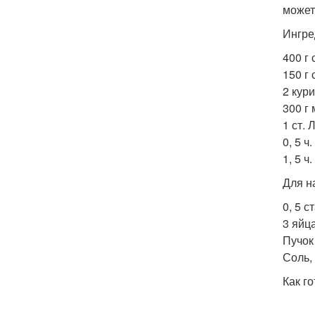
может
Ингре
400 г 
150 г 
2 кур
300 г 
1 ст. 
0, 5 ч
1, 5 ч
Для н
0, 5 с
3 яйца
Пучок 
Соль,
Как го