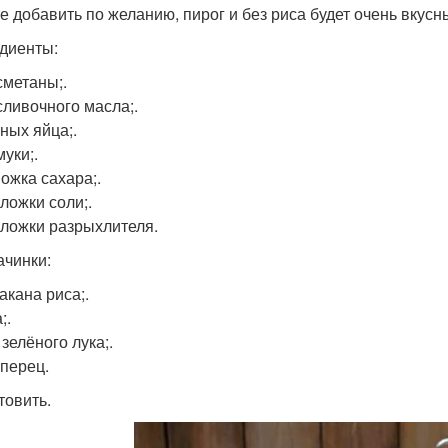
е добавить по желанию, пирог и без риса будет очень вкусн
диенты:
сметаны;.
сливочного масла;.
иных яйца;.
муки;.
Ложка сахара;.
. ложки соли;.
. ложки разрыхлителя.
ачинки:
такана риса;.
;.
зелёного лука;.
 перец.
товить.