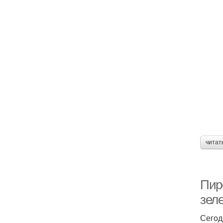
читат
Пир
зел
Сегод