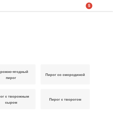
5
орожно-ягодный
Пирог со смородиной
пирог
ог с творожным
Пирог с творогом
сыром