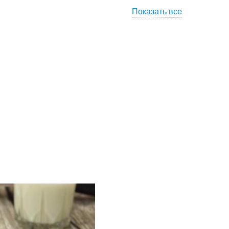
Показать все
ирог с рисом
Пирог с яйцом
ирог с фаршем
Наливные пироги
Пирог с рыбными
ог с консервой
консервами