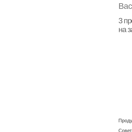
Вас
3 пр
на з
Проду
Сове