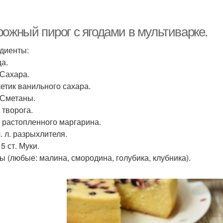
Пирог с творожной
Заливный пирог
П
начинкой
рожный пирог с ягодами в мультиварке.
диенты:
ца.
Пирог с картошкой
Пирог на кефире
П
. Сахара.
кетик ванильного сахара.
. Сметаны.
г творога.
артофельный пирог
Пирог с яблоками
Пир
 г растопленного маргарина.
 ч. л. разрыхлителя.
, 5 ст. Муки.
ды (любые: малина, смородина, голубика, клубника).
ирог на сковороде
Пирог с луком