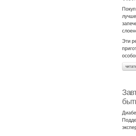
Покуп
лучше
запеч
слоен
Эти р
приго
особог
читат
Завт
быть
Диабе
Подде
экспе