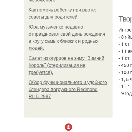
Как помочь ребенку при рвоте:
советы для родителей
Тво
Юра музыченко недавно
Ингре
отпраздновал свой день рождения
- 3 яй
в кругу самых близких и родных
- 1 ст
людей.
- 1 па
- 1 ст
Салат из огурцов на зиму "Зимний
- 450 
Король" (стерилизация не
К
- 100
требуется).
- 1, 5
Обзор функционального и удобного
- 1 - 1
блендера погружного Redmond
- Яго
RHB-2987
П