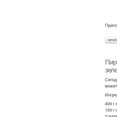
Приго
читат
Пир
зел
Сегод
может
Ингре
400 г 
150 г 
2 кур