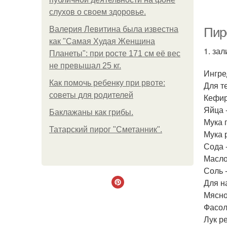
слухов о своем здоровье.
Валерия Левитина была известна
Пир
как "Самая Худая Женщина
1. за
Планеты": при росте 171 см её вес
не превышал 25 кг.
Ингре
Как помочь ребенку при рвоте:
Для т
советы для родителей
Кефир
Яйца -
Баклажаны как грибы.
Мука 
П
Татарский пирог "Сметанник".
Мука р
Сода -
Масло 
Соль -
Для н
Мясно
Фасол
Лук ре