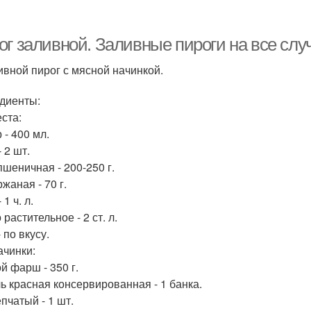
Пирог с рисом
Пирог с яйцом
П
ог заливной. Заливные пироги на все слу
ливной пирог с мясной начинкой.
Наливные пироги
Картофельный пирог
Пи
диенты:
еста:
 - 400 мл.
 2 шт.
пшеничная - 200-250 г.
ирог на сковороде
Пирог с луком
жаная - 70 г.
 1 ч. л.
растительное - 2 ст. л.
 по вкусу.
ачинки:
й фарш - 350 г.
ь красная консервированная - 1 банка.
пчатый - 1 шт.