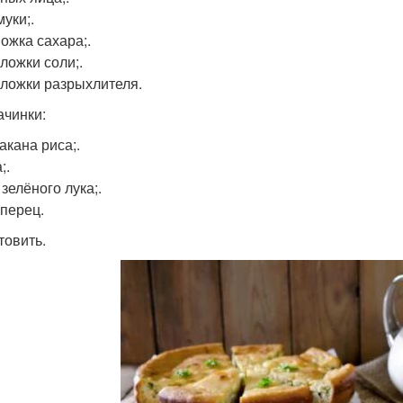
муки;.
Ложка сахара;.
. ложки соли;.
. ложки разрыхлителя.
ачинки:
такана риса;.
;.
зелёного лука;.
 перец.
товить.