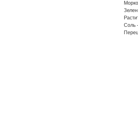
Морков
Зелен
Расти
Соль -
Перец 