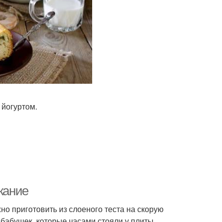
 йогуртом.
жание
но приготовить из слоеного теста на скорую
 бабушек, которые часами стояли у плиты.