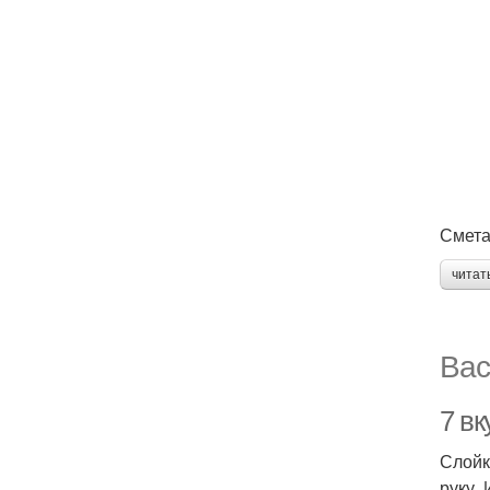
Смета
читат
Вас
7 вк
Слойк
руку.