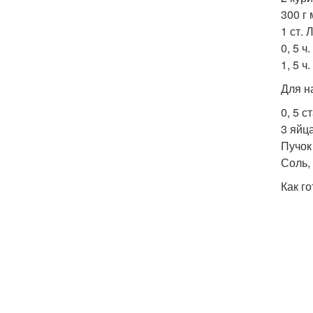
300 г 
1 ст. 
0, 5 ч
1, 5 ч
Для н
0, 5 с
3 яйца
Пучок 
Соль,
Как го