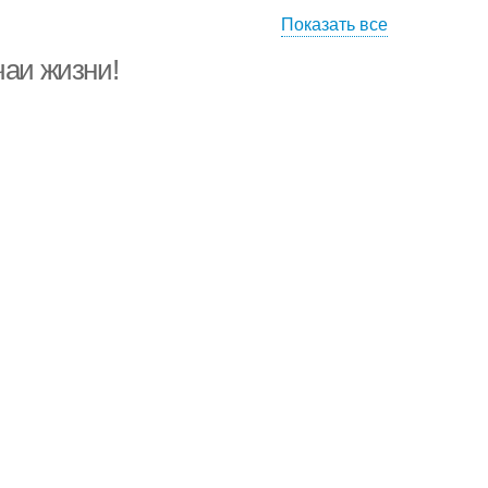
Показать все
ирог с фаршем
Пирог с ягодами
чаи жизни!
рог с яблоками
Пирог с консервой