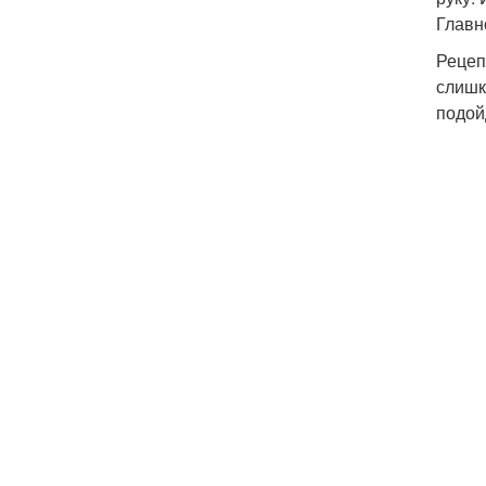
Главн
Рецеп
слишк
подой