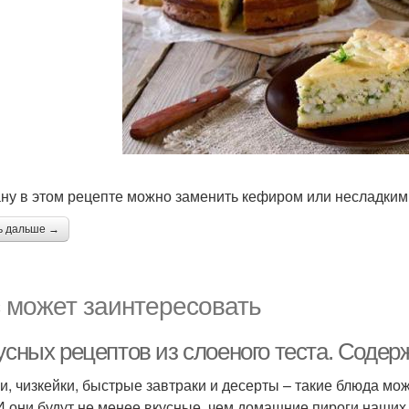
ну в этом рецепте можно заменить кефиром или несладким
ь дальше →
 может заинтересовать
усных рецептов из слоеного теста. Содер
и, чизкейки, быстрые завтраки и десерты – такие блюда мож
 И они будут не менее вкусные, чем домашние пироги наших