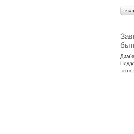
читат
Завт
быть
Диабе
Подде
экспе