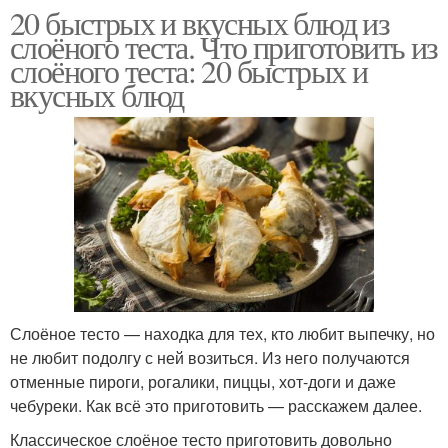
20 быстрых и вкусных блюд из
слоёного теста. Что приготовить из
слоёного теста: 20 быстрых и
вкусных блюд
Пирог с грушами
Пирог с изюмом
Морковный пирог
Пирог с вишней
Вишневый пирог
Пирог в мультиварке
Слоёное тесто — находка для тех, кто любит выпечку, но
не любит подолгу с ней возиться. Из него получаются
отменные пироги, рогалики, пиццы, хот-доги и даже
чебуреки. Как всё это приготовить — расскажем далее.
Королевский пирог
Пирог с вареньем
Классическое слоёное тесто приготовить довольно