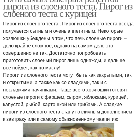
пирога из слоеного теста. Пирог из
Пирог с вкуснейшей
Пирог с яблочным
слоеного теста с курицей
заливкой
вареньем
Пирог из слоеного теста . Пирог из слоеного теста всегда
получается сытным и очень аппетитным. Некоторые
хозяюшки убеждены в том, что печь слоеные пироги –
Пирог со сметанной
дело крайне сложное, однако на самом деле это
Пирог с манкой
заливкой
совершенно не так. Достаточно попробовать
приготовить слоеный пирог лишь однажды, и дальше
все пойдет, как по маслу!
Пироги из слоеного теста могут быть как закрытыми, так
Заливный пирог
Пирог с рисом
и открытыми, а также как со сладкими, так и с
несладкими начинками. Чаще всего хозяюшки готовят
слоеные пироги с фаршем, сыром, яблоками, курицей,
капустой, рыбой, картошкой или грибами. А сладкие
пироги из слоеного теста станут отличным дополнением
Пирог с яйцом
Пирог с картошкой
к завтраку или к самому обыкновенному чаепитию.