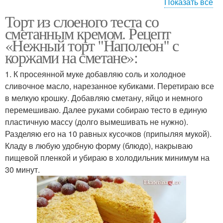
Показать все
Торт из слоеного теста со
Пирог с плавленым
Пирог с капустой
сметанным кремом. Рецепт
сыром
«Нежный торт "Наполеон" с
коржами на сметане»:
1. К просеянной муке добавляю соль и холодное
Тест с яблоками
Слойки с яблоками
сливочное масло, нарезанное кубиками. Перетираю все
в мелкую крошку. Добавляю сметану, яйцо и немного
перемешиваю. Далее руками собираю тесто в единую
пластичную массу (долго вымешивать не нужно).
Пирог из слоеного
Штрудель с яблоками
Разделяю его на 10 равных кусочков (припыляя мукой).
теста
Кладу в любую удобную форму (блюдо), накрываю
пищевой пленкой и убираю в холодильник минимум на
30 минут.
Пирог с малиновым
Быстрый пирог
вареньем