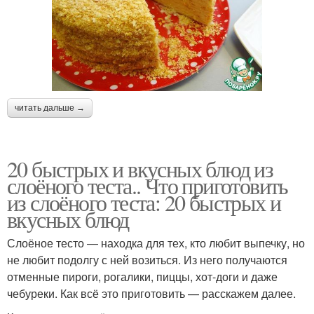
Картофельно-мясной
Красивый пирог
пирог
Пирог с сыром
Пирог с куриным филе
читать дальше →
20 быстрых и вкусных блюд из
Пирог с маргарита
Творожный пирог
слоёного теста.. Что приготовить
из слоёного теста: 20 быстрых и
вкусных блюд
Слоёное тесто — находка для тех, кто любит выпечку, но
Пирог из творога
Пирог в духовке
не любит подолгу с ней возиться. Из него получаются
отменные пироги, рогалики, пиццы, хот-доги и даже
чебуреки. Как всё это приготовить — расскажем далее.