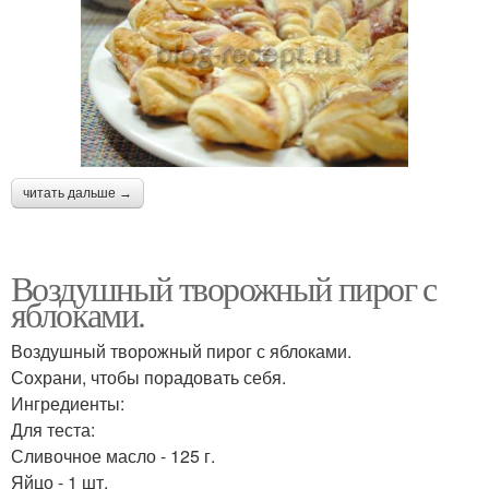
Пирог на кефире
Пирог с фаршем
Пирог с ягодами
Наливные пироги
читать дальше →
Картофельный пирог
Пирог с консервой
Воздушный творожный пирог с
яблоками.
Воздушный творожный пирог с яблоками.
Пирог с рыбными
Сохрани, чтобы порадовать себя.
Пирог на сковороде
консервами
Ингредиенты:
Для теста:
Сливочное масло - 125 г.
Яйцо - 1 шт.
Творожно-яблочный