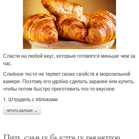
Пироги из песочного
Рождественский пирог
теста
Тертый пирог
Пирог с лимоном
Сласти на любой вкус, которые готовятся меньше чем за
час.
Слоёное тесто не теряет своих свойств в морозильной
камере. Поэтому его удобно сделать заранее или купить,
Начинка для тертого
Лимонный пирог
чтобы потом быстро приготовить что-то вкусное.
пирога
1. Штрудель с яблоками
читать дальше →
Пирог с повидлом
Пирог с заливкой
Пять самых быстрых рецептов