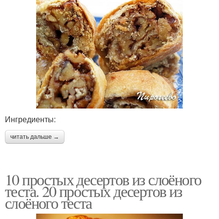
Пирог из дрожжевого
Пирог с курицей
теста
Пирог с белком
Песочный пирог
Ингредиенты:
Пирог из песочного
читать дальше →
Пирог с безе
теста
10 простых десертов из слоёного
теста. 20 простых десертов из
Форма для пирога
Несладкие пироги
слоёного теста