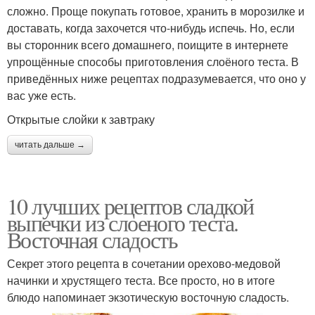
сложно. Проще покупать готовое, хранить в морозилке и
доставать, когда захочется что-нибудь испечь. Но, если
вы сторонник всего домашнего, поищите в интернете
упрощённые способы приготовления слоёного теста. В
Бездрожжевой пирог
Корнуэльский пирог
приведённых ниже рецептах подразумевается, что оно у
вас уже есть.
Открытые слойки к завтраку
Пирог с яблоком
Яблочные пироги
читать дальше →
10 лучших рецептов сладкой
Пирог с яблочной
выпечки из слоеного теста.
Цветаевский пирог
начинкой
Восточная сладость
Секрет этого рецепта в сочетании орехово-медовой
начинки и хрустящего теста. Все просто, но в итоге
Пирог с фруктами
Пирог на минералке
блюдо напоминает экзотическую восточную сладость.