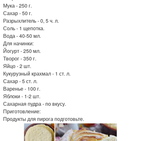
Пирог с луком
Мука - 250 г.
пирог
Сахар - 50 г.
Разрыхлитель - 0, 5 ч. л.
Соль - 1 щепотка.
Вода - 40-50 мл.
Открытый пирог
Пирог с корицей
Для начинки:
Йогурт - 250 мл.
Творог - 350 г.
Яйцо - 2 шт.
Банановый пирог
Насыпной пирог
Кукурузный крахмал - 1 ст. л.
Сахар - 5 ст. л.
Варенье - 100 г.
Яблоки - 1-2 шт.
Сахарная пудра - по вкусу.
Пирог со сладким
Пирог в мире
Приготовление:
Продукты для пирога подготовьте.
Пирог с творожной
Пирог на сметане