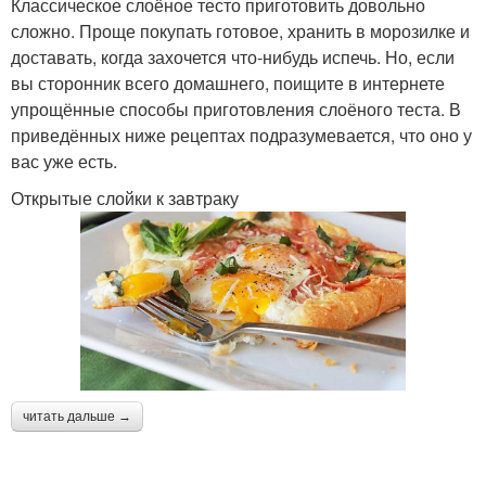
Классическое слоёное тесто приготовить довольно
Пирог на скорую руку
Пирог с творогом
сложно. Проще покупать готовое, хранить в морозилке и
доставать, когда захочется что-нибудь испечь. Но, если
вы сторонник всего домашнего, поищите в интернете
упрощённые способы приготовления слоёного теста. В
Пирог без масла
Нежный пирог
приведённых ниже рецептах подразумевается, что оно у
вас уже есть.
Открытые слойки к завтраку
Пряный пирог
Яблочный пирог
Пирог с тыквой
Тыквенный пирог
читать дальше →
Пирог с пряностями
Пирог от шеф-повара