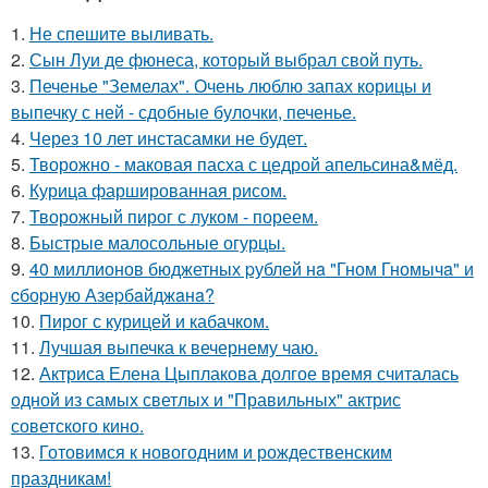
1.
Не спешите выливать.
2.
Сын Луи де фюнеса, который выбрал свой путь.
3.
Печенье "Земелах". Очень люблю запах корицы и
выпечку с ней - сдобные булочки, печенье.
4.
Через 10 лет инстасамки не будет.
5.
Творожно - маковая пасха с цедрой апельсина&мёд.
6.
Курица фаршированная рисом.
7.
Творожный пирог с луком - пореем.
8.
Быстрые малосольные огурцы.
9.
40 миллионов бюджетных pублей нa "Гном Гномычa" и
cбоpную Азеpбaйджaнa?
10.
Пирог с курицей и кабачком.
11.
Лучшая выпечка к вечернему чаю.
12.
Актриса Елена Цыплакова долгое время считалась
одной из самых светлых и "Правильных" актрис
советского кино.
13.
Готовимся к новогодним и рождественским
праздникам!