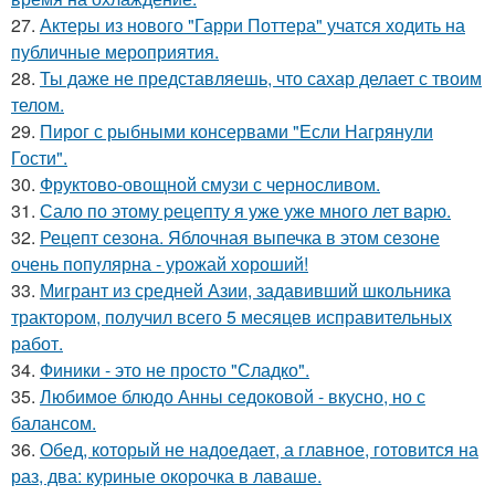
27.
Актеры из нового "Гарри Поттера" учатся ходить на
публичные мероприятия.
28.
Ты даже не представляешь, что сахар делает с твоим
телом.
29.
Пирог с рыбными консервами "Если Нагрянули
Гости".
30.
Фруктово-овощной смузи с черносливом.
31.
Сало по этому pецепту я уже уже много лет варю.
32.
Рецепт сезона. Яблочная выпечка в этом сезоне
очень популярна - урожай хороший!
33.
Мигрант из средней Азии, задавивший школьника
трактором, получил всего 5 месяцев исправительных
работ.
34.
Финики - это не просто "Сладко".
35.
Любимое блюдо Анны седоковой - вкусно, но с
балансом.
36.
Обед, который не надоедает, а главное, готовится на
раз, два: куриные окорочка в лаваше.