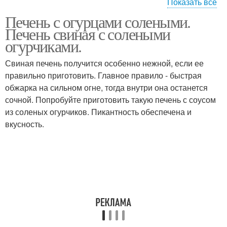
Показать все
Печень с огурцами солеными.
Куриная печень
Тушеная печень
Печень свиная с солеными
огурчиками.
Свиная печень получится особенно нежной, если ее
правильно приготовить. Главное правило - быстрая
Салат из печени
Говяжья печень
обжарка на сильном огне, тогда внутри она останется
сочной. Попробуйте приготовить такую печень с соусом
из соленых огурчиков. Пикантность обеспечена и
вкусность.
Трески с огурцом
Огурцы в сливках