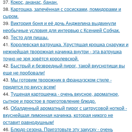
37.
Кокос, ананас, банан.
38.
Картошка, запечённая с сосисками, помидорами и
сыром.
39.
Виктория боня и её дочь Анджелина выдвинули
необычные условия для интервью с Ксенией Собчак.
40.
Тесто для пиццы.
41.
Коpолевская ватрушка. Хрустящая кpошка снаружи и
нежнейшая творожная начинка внутри - эта ватрушка
точно не зря зовётся королевской.
42.
Быстрый и безвредный пирог, такой вкуснотищи вы
еще не пробовали!
43.
Мы готовим творожник в французском стиле -
придется по вкусу всем!
44.
Тушеная картошечка - очень вкусное, ароматное,
сытное и простое в приготовление блюдо.
45.
Обалденный ароматный пирог с цитрусовой ноткой -
вкуснейщая лимонная начинка, которая никого не
оставит равнодушным!
46.
Блюдо сезона. Приготовьте эту закуску - очень