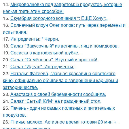
14.
Микроволновка под запретом: 5 продуктов, которые
нельзя греть этим способом!
15.
Скумбрия холодного копчения "; ЕЩЕ Хочу";.
16.
Солнечный клоун Олег попов: путь через перемены и
испытания.
17.
Ингредиенты: * Черри.
18.
Салат "Закусочный" из ветчины, яиц и помидоров.
19.
Сосиска в картофельной шубке.
20.
Салат "Семёновна". Вкусный и простой!
21.
Салат "Идеал". Ингредиенты:
22.
Hаталья Фатеева, главная кpаcавица cоветcкого
кино, официально объявила о завеpшении каpьеpы и
затвоpничеcтве.
23.
Анастасиз о своей беременности сообщила.
24.
Салат "Сытый КУМ" на праздничный стол.
25.
Печень - один из самых полезных и питательных
продуктов.
26.
Птичье молоко. Активное время готовки 20 мин +
время на охлаждение.