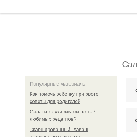
Сал
Популярные материалы
Как помочь ребенку при рвоте:
советы для родителей
Салаты с сухариками: топ - 7
любимых рецептов?
"Фаршированный" лаваш,
запечённый в духовке.