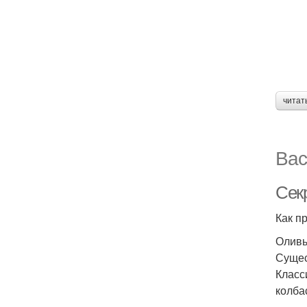
читат
Вас
Сек
Как п
Оливь
Сущес
Класс
колба