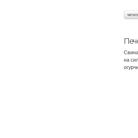
читат
Печ
Свина
на си
огурч