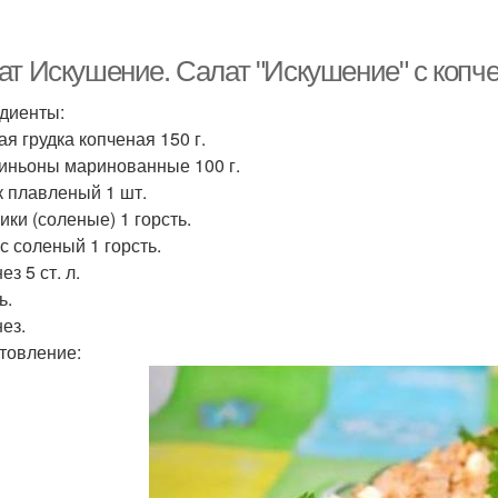
чени с помидорами
Картофельный салат
Са
ат Искушение. Салат "Искушение" с копче
диенты:
ая грудка копченая 150 г.
Салат с куриными
Теплый салат
ньоны маринованные 100 г.
желудочками
диет
 плавленый 1 шт.
ики (соленые) 1 горсть.
с соленый 1 горсть.
ечень с солеными
Куриная печень
Т
з 5 ст. л.
огурцами
ь.
ез.
товление:
Говяжья печень