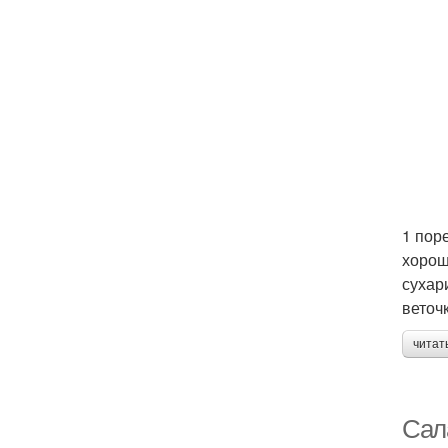
1 пор
хорош
сухар
веточк
читат
Сал