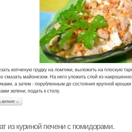
езать копченую грудку на ломтики, выложить на плоскую т
о смазать майонезом. На него уложить слой из накрошенн
иками, а затем - порубленным до состояния крупной крошки
ами зелени, подать к столу.
ь дальше →
ат из куриной печени с помидорами.