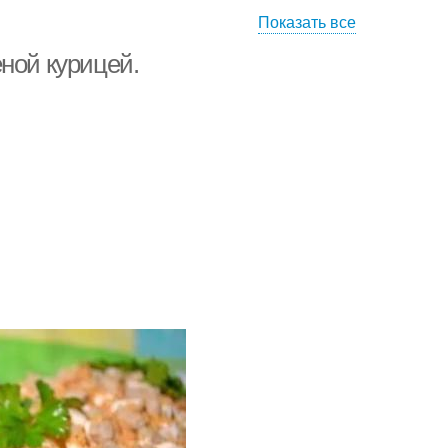
Показать все
Салат из куриных
лат с печенью
желудков
ной курицей.
Печени для
Печень с огурцами
ического питания
ушеная печень
Салат из печени