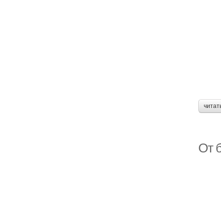
читат
От б