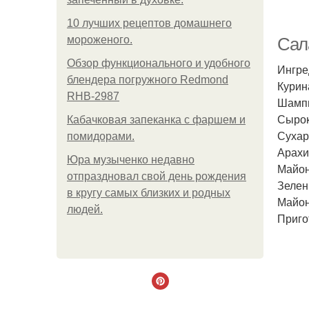
10 лучших рецептов домашнего
Пе
мороженого.
Сал
Обзор функционального и удобного
Ингре
блендера погружного Redmond
Курин
RHB-2987
Шампи
Сырок
Кабачковая запеканка с фаршем и
Сухар
помидорами.
Арахи
П
Юра музыченко недавно
Майоне
отпраздновал свой день рождения
Зелен
в кругу самых близких и родных
Майон
людей.
Приго