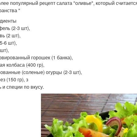
лее популярный рецепт салата "оливье", который считается
ранства "
диенты
ель (2-3 шт),
ь (2 шт),
5-6 шт),
 шт),
рвированный горошек (1 банка),
я колбаса (400 гр),
ованные (соленые) огурцы (2-3 шт),
з (150 гр), з
 и специи по вкусу.