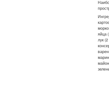
Наибо
прост
Ингре
картоф
морков
яйца (
лук (2
консе
варена
марин
майоне
зелень