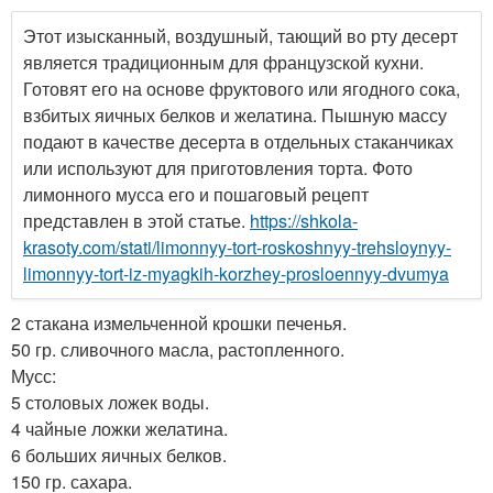
Этот изысканный, воздушный, тающий во рту десерт
является традиционным для французской кухни.
Готовят его на основе фруктового или ягодного сока,
взбитых яичных белков и желатина. Пышную массу
подают в качестве десерта в отдельных стаканчиках
или используют для приготовления торта. Фото
лимонного мусса его и пошаговый рецепт
представлен в этой статье.
https://shkola-
krasoty.com/stati/limonnyy-tort-roskoshnyy-trehsloynyy-
limonnyy-tort-iz-myagkih-korzhey-prosloennyy-dvumya
2 стакана измельченной крошки печенья.
50 гр. сливочного масла, растопленного.
Мусс:
5 столовых ложек воды.
4 чайные ложки желатина.
6 больших яичных белков.
150 гр. сахара.