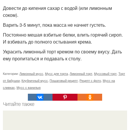
Довести до кипения сахар с водой (или лимонным
соком).
Варить 3-5 минут, пока масса не начнет густеть.
Постоянно мешая взбитые белки, влить горячий сироп.
И взбивать до полного остывания крема.
Украсить лимонный торт кремом по своему вкусу. Дать
ему пропитаться и подавать к столу.
Категории:
Лимонный мусс
,
Мусс для торта
,
Лимонный торт
,
Муссовый торт
,
Торт
от бабушки
,
Клубничный мусс
,
Пошаговый рецепт
,
Рецепт с фото
,
Мусс на
сливках
,
Мусс с ванилью
Читайте также