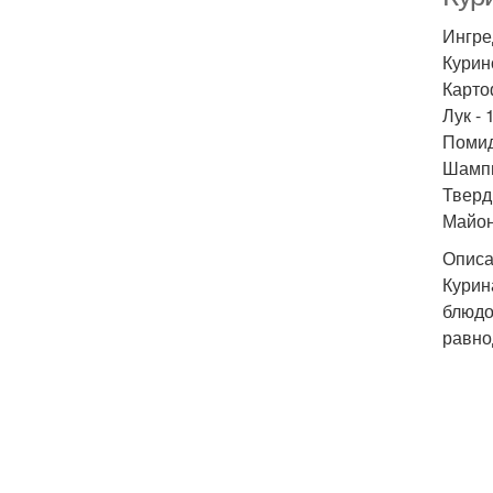
Ингре
Курин
Картоф
Лук - 
Помидо
Шампи
Тверд
Майон
Описа
Курин
блюдо
равно