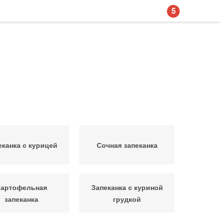
5
еканка с курицей
Сочная запеканка
Картофельная
Запеканка с куриной
запеканка
грудкой