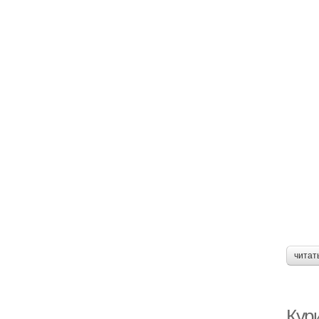
читат
Кур