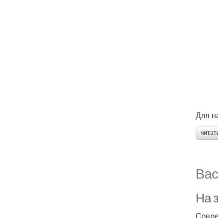
Для н
читат
Вас
На 
Совре