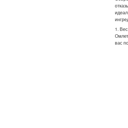
отказ
идеал
ингре
1. Ве
Омлет
вас п