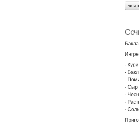
читат
Соч
Бакла
Ингре
- Кури
- Бакл
- Поми
- Сыр 
- Чесн
- Рас
- Сол
Приго