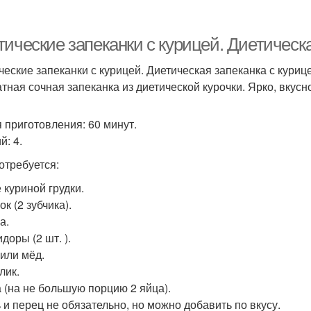
апеканка с куриным
Запеканка из куриного
Запе
филе
фарша
ические запеканки с курицей. Диетическа
ческие запеканки с курицей. Диетическая запеканка с курице
тная сочная запеканка из диетической курочки. Ярко, вкус
Низкокалорийные
Запеканки из творога
Твор
запеканки
 приготовления: 60 минут.
й: 4.
апеканка с куриного
Зап
отребуется:
Разноцветная запеканка
фарша
 куриной грудки.
ок (2 зубчика).
а.
Запеканки из куриного
Нежная запеканка
доры (2 шт. ).
филе
 или мёд.
лик.
а (на не большую порцию 2 яйца).
апеканки из курицы
Запеканка для детей
Фран
ь и перец не обязательно, но можно добавить по вкусу.