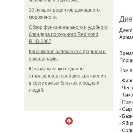
З
10 лучших рецептов домашнего
мороженого.
Диет
Обзор функционального и удобного
Диети
блендера погружного Redmond
Арома
RHB-2987
Кабачковая запеканка с фаршем и
Время
помидорами.
Порци
З
Юра музыченко недавно
Вам п
отпраздновал свой день рождения
- Филе
в кругу самых близких и родных
- Чесн
людей.
- Тыкв
- Поми
- Сыр
- Бази
- Яйц
З
- Сол