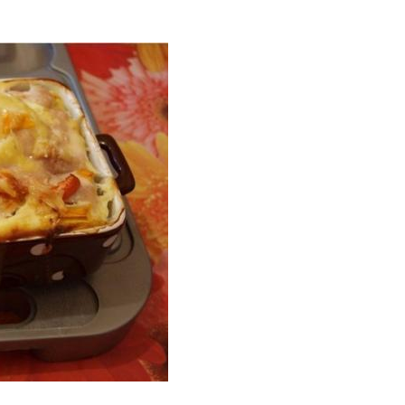
еканка из курицы
Запеканка из картошки
канка с грудинкой
Суфле из курицы