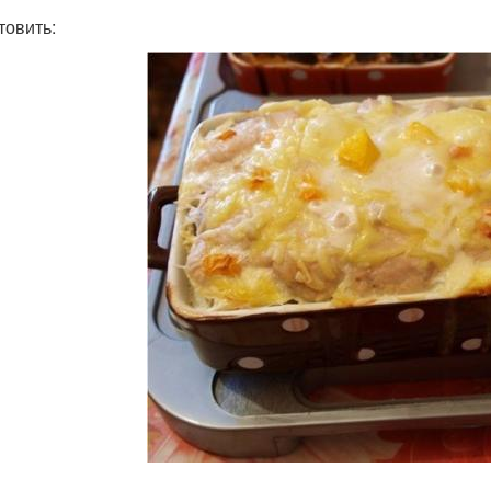
товить:
пеканка с картошкой
Запеканка из картофеля
Зап
апеканки с грибами
Рисовая запеканка
Запе