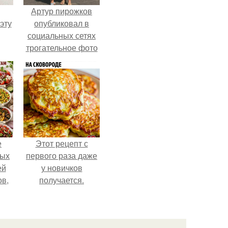
Артур пирожков
эту
опубликовал в
социальных сетях
трогательное фото
с супругой
Анжеликой,
сделанное во
время их недавнего
путешествия в
Италию.
е
Этот рецепт с
ных
первого раза даже
ей
у новичков
ов,
получается.
тся
т.