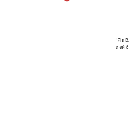
"Я к 
и ей 