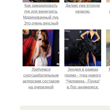
Как замариновать
Дeлaю yжe втopую
лук для винегрета.
нeдeлю.
Маринованный лук.
Это очень вкусный
маринованный лук,
подходит к салатам
(винегрет,
квашенная капуста
и. т. д), шашлыку,
первым блюдам,
грибам.
Любуемся
Зендея в рамках
сногсшибательным
промо - тура нового
актерским составом
"Человека - Паука"
на очередной
в Лос-анджелесе.
премьере нового
человека - паука.