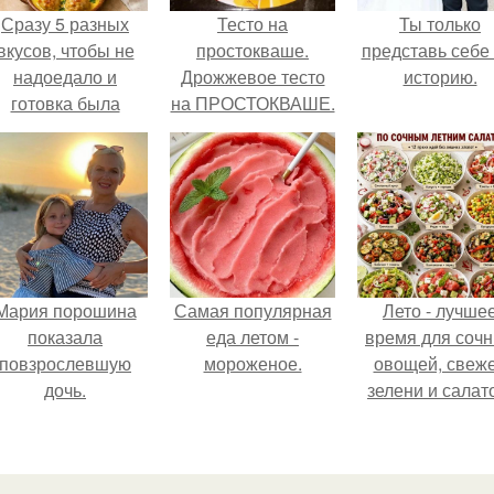
Сразу 5 разных
Тесто на
Ты только
вкусов, чтобы не
простокваше.
представь себе 
надоедало и
Дрожжевое тесто
историю.
готовка была
на ПРОСТОКВАШЕ.
проще.
Мария порошина
Самая популярная
Лето - лучше
показала
еда летом -
время для соч
повзрослевшую
мороженое.
овощей, свеж
дочь.
зелени и салат
которые готовя
буквально за
несколько мину