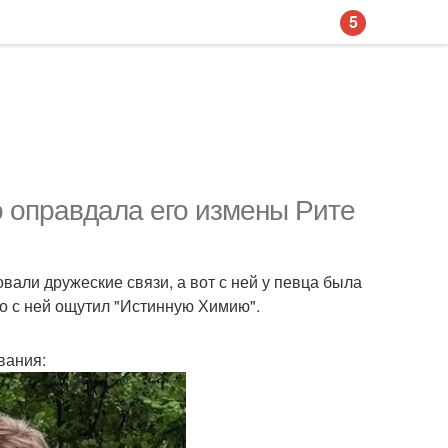
5
о оправдала его измены Рите
вали дружеские связи, а вот с ней у певца была
ко с ней ощутил "Истинную Химию".
вания: