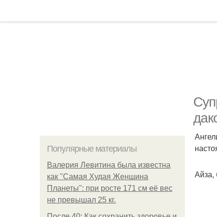
Суп
дак
Ангел
насто
Популярные материалы
Валерия Левитина была известна
Айза,
как "Самая Худая Женщина
Планеты": при росте 171 см её вес
не превышал 25 кг.
После 40: Как сохранить здоровье и