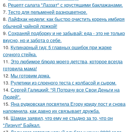
6.
Рецепт салата "Лаззат" с хрустящими баклажанами.
7.
Тесто для пельменей разноцветное.
8.
Лайфхак недели: как быстро очистить корень имбиря
обычной чайной ложкой!
9.
Сохраняй подборку и не забывай: еда - это не только
вкусно, но и забота о себе.
10.
Кулинарный гид: 5 главных ошибок при жарке
сочного стейка.
11.
Это любимое блюдо моего детства, которое всегда
готовила мама!
12.
Мы готовим дома.
13.
Рулетики из слоеного теста с колбасой и сыром.
14.
Сергей Галицкий: "Я Потрачу все Свои Деньги на
Людей".
15.
Яна рудковская посвятила Егору криду пост и снова
напомнила, как давно их связывает дружба.
16.
Шаман заявил, что ему не стыдно за то, что он
"Лизнул" Байкал.