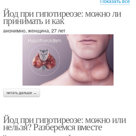
Показать все
Йод при гипотиреозе: можно ли
Йод на эффективность
Йод для пациентов
принимать и как
анонимно, женщина, 27 лет
читать дальше →
Йод при гипотиреозе: можно или
нельзя? Разберемся вместе