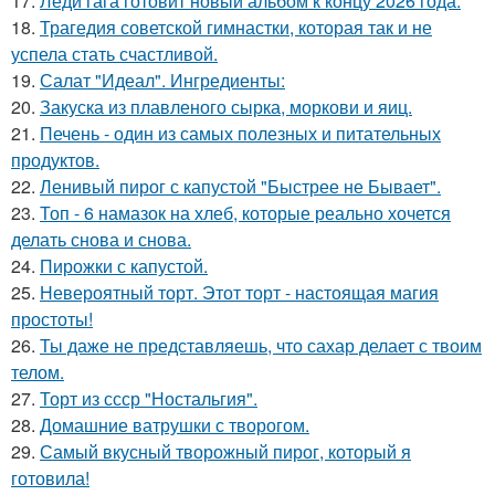
17.
Леди гага готовит новый альбом к концу 2026 года.
18.
Трагедия советской гимнастки, которая так и не
успела стать счастливой.
19.
Салат "Идеал". Ингредиенты:
20.
Закуска из плавленого сырка, моркови и яиц.
21.
Печень - один из самых полезных и питательных
продуктов.
22.
Ленивый пирог с капустой "Быстрее не Бывает".
23.
Топ - 6 намазок на хлеб, которые реально хочется
делать снова и снова.
24.
Пирожки с капустой.
25.
Невероятный торт. Этот торт - настоящая магия
простоты!
26.
Ты даже не представляешь, что сахар делает с твоим
телом.
27.
Торт из ссср "Ностальгия".
28.
Домашние ватрушки с творогом.
29.
Самый вкусный творожный пирог, который я
готовила!