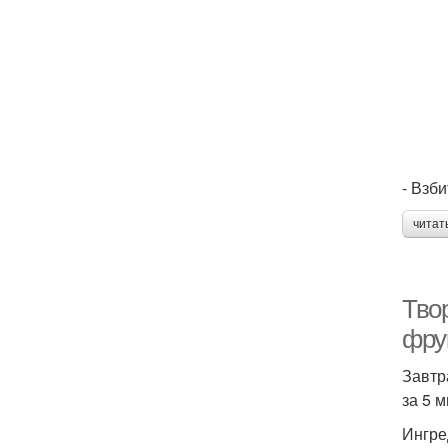
- Взб
читат
Тво
фрук
Завтр
за 5 
Ингре