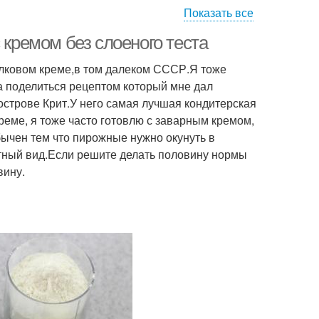
Показать все
 кремом без слоеного теста
белковом креме,в том далеком СССР.Я тоже
а поделиться рецептом который мне дал
острове Крит.У него самая лучшая кондитерская
реме, я тоже часто готовлю с заварным кремом,
бычен тем что пирожные нужно окунуть в
итный вид.Если решите делать половину нормы
вину.