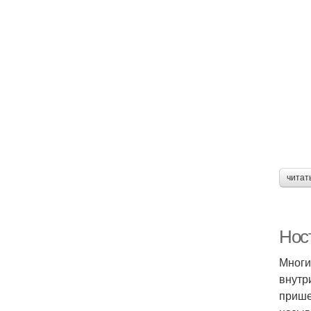
читат
Ност
Многи
внутр
прише