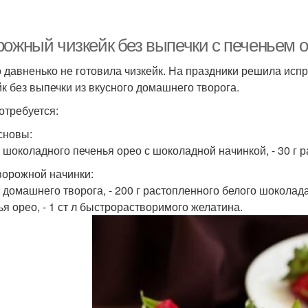
рожный чизкейк без выпечки с печеньем о
о давненько не готовила чизкейк. На праздники решила исп
йк без выпечки из вкусного домашнего творога.
отребуется:
сновы:
 г шоколадного печенья орео с шоколадной начинкой, - 30 г 
ворожной начинки:
 г домашнего творога, - 200 г растопленного белого шоколада
ья орео, - 1 ст л быстрорастворимого желатина.