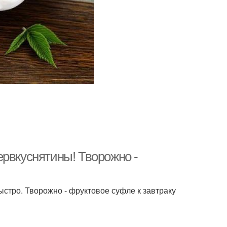
ервкуснятины! Творожно -
ыстро. Творожно - фруктовое суфле к завтраку