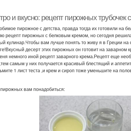
ро и вкусно: рецепт пирожных трубочек с
юбимое пирожное с детства, правда тогда их готовили на 
лю рецепт пирожных с белковым кремом, но сегодня решил
ый кулинар.Чтобы вам лучше понять то живу я в Греции на 
уге!Вкусный десерт этих пирожных он готовит на заварном к
меня немного иной рецепт заварного крема.Рецепт еще нео
,тем самым у них получается красивый блестящий и аппет
зьмите 1 лист теста ,и крем и сироп тоже уменьшите на поло
 пирожных вам понадобиться: