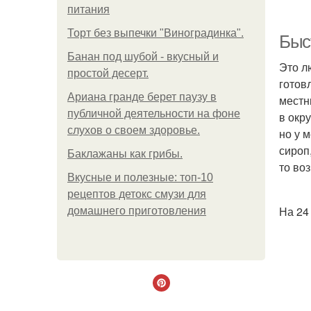
питания
Торт без выпечки "Виноградинка".
Быст
Банан под шубой - вкусный и
Это л
простой десерт.
готов
Ариана гранде берет паузу в
местн
публичной деятельности на фоне
в окр
слухов о своем здоровье.
но у 
сироп
Баклажаны как грибы.
то во
Вкусные и полезные: топ-10
рецептов детокс смузи для
На 24
домашнего приготовления