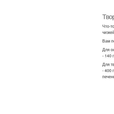
Тво
Что-т
чизке
Вам п
Для о
- 140
Для т
- 400
печен