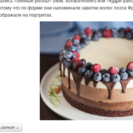
ались «пенные роллы» (нем. Schaumrollen) или «кудри Шилл
отому что по форме они напоминали завитки волос поэта Ф
зображали на портретах.
ь дальше →