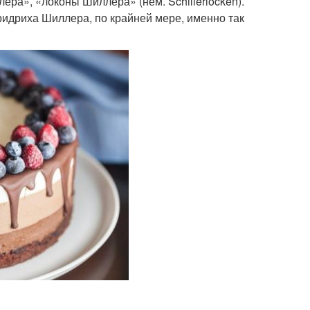
ера», «локоны Шиллера» (нем. Schillerlocken).
ридриха Шиллера, по крайней мере, именно так