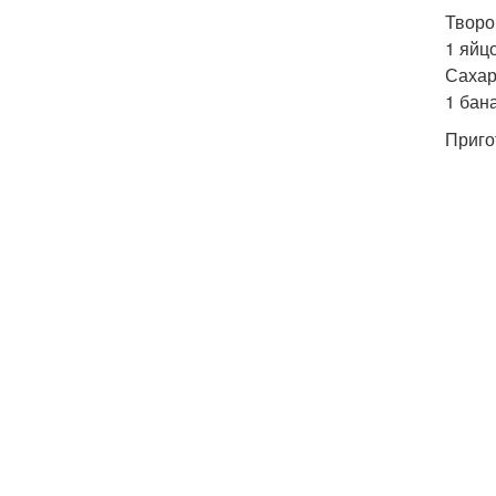
Творог
1 яйцо
Сахар 
1 бан
Приго