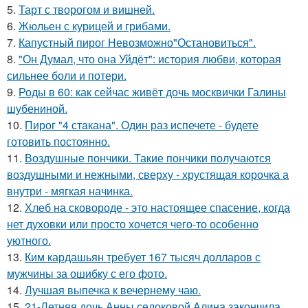
5.
Тарт с творогом и вишней.
6.
Жюльен с курицей и грибами.
7.
Капустный пирог Невозможно"Остановиться".
8.
"Он Думал, что она Уйдёт": история любви, которая
сильнее боли и потери.
9.
Роды в 60: как сейчас живёт дочь москвички Галины
шубениной.
10.
Пирог "4 стaкана". Один раз испечете - будете
готовить постоянно.
11.
Воздушные пончики. Такие пончики получаются
воздушными и нежными, сверху - хрустящая корочка а
внутри - мягкая начинка.
12.
Хлеб на сковороде - это настоящее спасение, когда
нет духовки или просто хочется чего-то особенно
уютного.
13.
Ким кардашьян требует 167 тысяч долларов с
мужчины за ошибку с его фото.
14.
Лучшая выпечка к вечернему чаю.
15.
21-Летняя дочь Анны седоковой Алина закончила