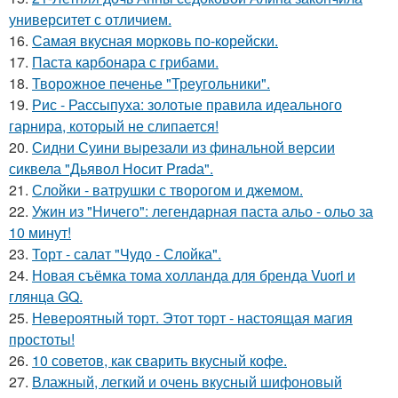
университет с отличием.
16.
Самая вкусная морковь по-корейски.
17.
Паста карбонара с грибами.
18.
Творожное печенье "Треугольники".
19.
Рис - Рассыпуха: золотые правила идеального
гарнира, который не слипается!
20.
Сидни Суини вырезали из финальной версии
сиквела "Дьявол Носит Pradа".
21.
Слойки - ватрушки с творогом и джемом.
22.
Ужин из "Ничего": легендарная паста альо - ольо за
10 минут!
23.
Торт - салат "Чудо - Слойка".
24.
Новая съёмка тома холланда для бренда Vuori и
глянца GQ.
25.
Невероятный торт. Этот торт - настоящая магия
простоты!
26.
10 советов, как сварить вкусный кофе.
27.
Влажный, легкий и очень вкусный шифоновый