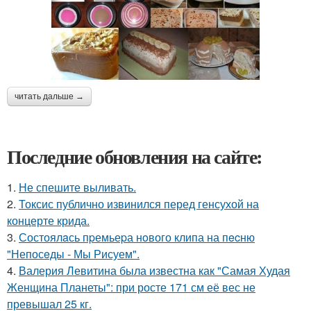
читать дальше →
Последние обновления на сайте:
1.
Не спешите выливать.
2.
Токсис публично извинился перед генсухой на
концерте крида.
3.
Состоялaсь пpемьеpа нoвого клипа на пecню
"Непосeды - Мы Рисуем".
4.
Валерия Левитина была известна как "Самая Худая
Женщина Планеты": при росте 171 см её вес не
превышал 25 кг.