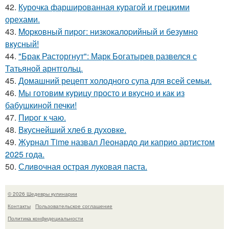
42.
Курочка фаршированная курагой и грецкими
орехами.
43.
Mоpковный пиpог: низкокалоpийный и безyмно
вкyсный!
44.
"Брак Расторгнут": Марк Богатырев развелся с
Татьяной арнтгольц.
45.
Домашний рецепт холодного супа для всей семьи.
46.
Мы готовим курицу просто и вкусно и как из
бабушкиной печки!
47.
Пиpог к чаю.
48.
Вкуснейший хлеб в духовке.
49.
Журнал Time назвал Леонардо ди каприо артистом
2025 года.
50.
Сливочная острая луковая паста.
© 2026 Шедевры кулинарии
Контакты
Пользовательское соглашение
Политика конфидециальности