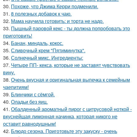
30.
Похоже, что Джима Керри подменили.
31.
8 полезных добавок к чаю.
32.
Мама научила готовить: и торта не надо.
33.
Пышный паровой кекс - ты должна попробовать это
приготовить!
34.
Банан, миндаль, кокос.
35.
Сливoчный крем "Пятиминутка".
36.
Солнечный микс. Ингредиенты:
37.
Четыре ПП- кекса, которые не заставят чувствовать
вину.
38.
Очень вкусная и оригинальная выпечка к семейным
чаепитиям!
39.
Блинчики с сёмгой.
40.
Оладьи без яиц.
41.
Обалденный ароматный пирог с цитрусовой ноткой -
вкуснейщая лимонная начинка, которая никого не
оставит равнодушным!
42.
Блюдо сезона. Приготовьте эту закуску - очень