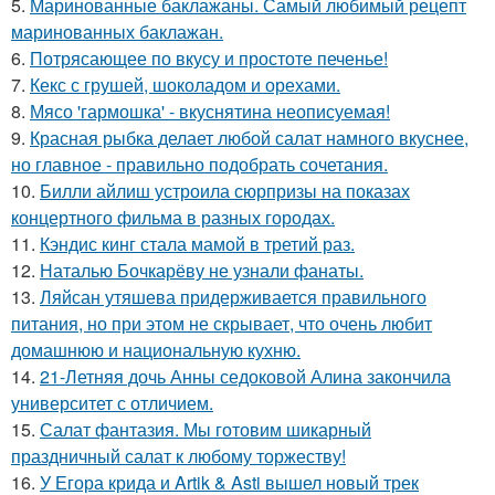
5.
Маринованные баклажаны. Самый любимый рецепт
маринованных баклажан.
6.
Потрясающее по вкусу и простоте печенье!
7.
Кекс с грушей, шоколадом и орехами.
8.
Мясо 'гармошка' - вкуснятина неописуемая!
9.
Красная рыбка делает любой салат намного вкуснее,
но главное - правильно подобрать сочетания.
10.
Билли айлиш устроила сюрпризы на показах
концертного фильма в разных городах.
11.
Кэндис кинг стала мамой в третий раз.
12.
Наталью Бочкарёву не узнали фанаты.
13.
Ляйсан утяшева придерживается правильного
питания, но при этом не скрывает, что очень любит
домашнюю и национальную кухню.
14.
21-Летняя дочь Анны седоковой Алина закончила
университет с отличием.
15.
Салат фантазия. Мы готовим шикарный
праздничный салат к любому торжеству!
16.
У Егора крида и Artik & Asti вышел новый трек