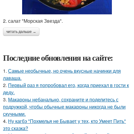
2. салат "Морская Звезда".
читать дальше →
Последние обновления на сайте:
1.
Самые необычные, но очень вкусные начинки для
лаваша.
2.
Первый раз я попробовал его, когда приехал в гости к
деду.
3.
Макароны небанально, сохраните и поделитесь с
подружкой, чтобы обычные макароны никогда не были
скучными.
4.
Ну кагбэ "Похмелья не Бывает у тех, кто Умеет Пить"
это сказка?