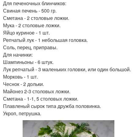
Для печеночных блинчиков:
Начинка для
торт с печенью
Свиная печень - 500 гр.
печеночного торта
Сметана - 2 столовые ложки.
Мука - 2 столовые ложки.
Яйцо куриное - 1 шт.
Торт со сметанным
Репчатый лук - 1 небольшая головка.
Торт со сметаной
соусом
Соль, перец, приправы.
Для начинки:
Шампиньоны - 6 штук.
Лук репчатый - 3 маленьких головки, или один большой.
Печени со сметаной
Полезный торт
Морковь - 1 шт.
Чеснок - 2 дольки.
Майонез 2-3 столовых ложки.
Сметана - 1-1, 5 столовых ложки.
Плавленый сырок типа дружба половинка.
Торт в мире
Торт без молока
Укроп, петрушка.