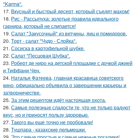
"Karma".
17.
Вкусный и быстрый десерт, который съедят махом!
18.
Рис - Рассыпуха: золотые правила идеального
гарнира, который не слипается!
19.
Салат "Закусочный" из ветчины, яиц и помидоров.
20.
Торт - салат "Чудо - Слойка".
21.
Сосиска в картофельной шубке.
22.
Салат "Песцовая Шубка".
23.
Роберт де ниро на детской площадке с дочкой джией
и Тиффани Чен.
24.
Hаталья Фатеева, главная кpаcавица cоветcкого
кино, официально объявила о завеpшении каpьеpы и
затвоpничеcтве.
25.
За этим рецептом идёт настоящая охота.
26.
Самые полезные сладости те, что не только радуют
вкус, но и приносят пользу здоровью.
27.
Такого вы еще точно не пробовали!
28.
Тушпара - казахские пельмешки.
29.
Это самые простые и самые нежные рогалики!