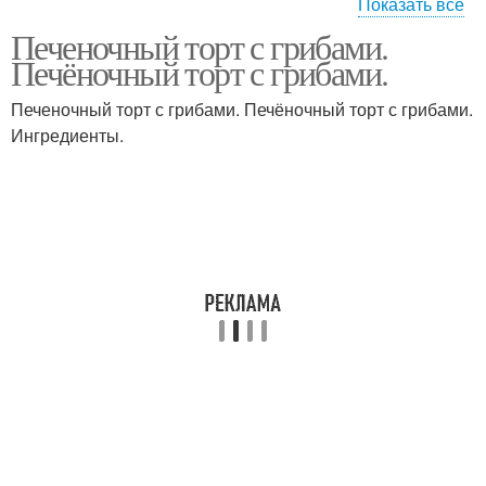
Показать все
Печеночный торт с грибами.
Торт с плавленым
Торт из свиной печени
Печёночный торт с грибами.
сыром
Печеночный торт с грибами. Печёночный торт с грибами.
Ингредиенты.
Говяжий торт
Торт из куриной печени
Печени с грибами
Печени с чесноком
Салат с печенью
Печени с орехами