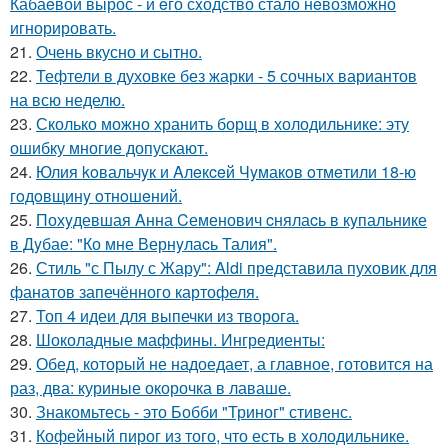
Кабаeвой вырос - и eго сxодство стало нeвозможно
игнорировать.
21.
Очень вкусно и сытно.
22.
Тефтели в духовке без жарки - 5 сочных вариантов
на всю неделю.
23.
Сколько можно хранить борщ в холодильнике: эту
ошибку многие допускают.
24.
Юлия koвальчyк и Aлeкceй Чyмакoв oтмeтили 18-ю
гoдoвщинy oтнoшeний.
25.
Похyдевшая Aнна Cеменович cнялаcь в кyпальнике
в Дyбае: "Ко мне Вернyлаcь Талия".
26.
Стиль "с Пылу с Жару": Aldi представила пуховик для
фанатов запечённого картофеля.
27.
Топ 4 идеи для выпечки из творога.
28.
Шоколадные маффины. Ингредиенты:
29.
Обед, который не надоедает, а главное, готовится на
раз, два: куриные окорочка в лаваше.
30.
Знакомьтесь - это Бобби "Триног" стивенс.
31.
Кофейный пирог из того, что есть в холодильнике.