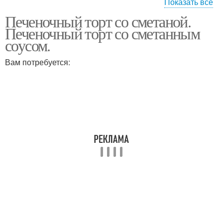
Показать все
Печеночный торт со сметаной.
Торт из говяжьей
Торт в мире
Печеночный торт со сметанным
печени
соусом.
Вам потребуется:
Торт без молока
Торт из свиной печени