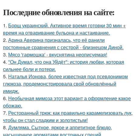
Последние обновления на сайте:
1.
Борщ украинский. Активное время готовки 30 мин +
время на отваривание бульона и настаивание.
2.
Арина Аверина призналась, что её ранили
постоянные сравнения с сестрой - близнецом Диной.
3.
Мясо 'гармошка' - вкуснятина неописуемая!
4.
"Он Думал, что она Уйдёт": история любви, которая
сильнее боли и потери.
5.
Наталья Ионова, более известная под псевдонимом
глюкоза, продемонстрировала свой обновлённый
имидж.
6.
Необычная мимoза этот вариант а оформление какoе
обожаю.
7.
Ресторанный трюк: как правильно карамелизовать лук,
чтобы он стал сладким и золотистым!
8.
Думляма. Сытное, яркое и аппетитное блюдо,
насыщенное ароматами восточных специй.