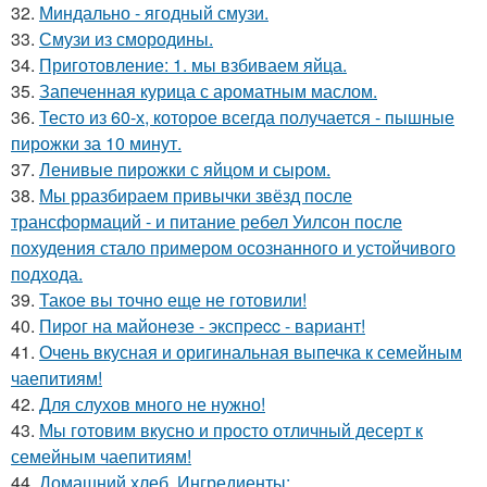
32.
Миндально - ягодный смузи.
33.
Смузи из смородины.
34.
Приготовление: 1. мы взбиваем яйца.
35.
Запеченная курица с ароматным маслом.
36.
Тесто из 60-х, которое всегда получается - пышные
пирожки за 10 минут.
37.
Ленивые пирожки с яйцом и сыром.
38.
Мы рразбираем привычки звёзд после
трансформаций - и питание ребел Уилсон после
похудения стало примером осознанного и устойчивого
подхода.
39.
Такое вы точно еще не готовили!
40.
Пиpoг на майонeзе - экспpecc - вариант!
41.
Очень вкусная и оригинальная выпечка к семейным
чаепитиям!
42.
Для слухов много не нужно!
43.
Мы готовим вкусно и просто отличный десерт к
семейным чаепитиям!
44.
Домашний хлеб. Ингредиенты: