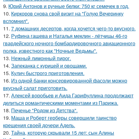
9.
Юрий Антонов и ручные белки: 750 кг семечек в год.
10.
Киркоров снова свой визит на "Голую Вечеринку
вспомнил".
11.
7 домашних десертов, когда хочется чего-то вкусного.
12.
Руфина гашева и Наталья меклин - лётчицы 46-го
гвардейского ночного бомбардировочного авиационного
полка, известного как "Ночные Ведьмы".
13.
Нежный лимонный пирог.
14.
Запеканка с курицей и овощами.
15.
Кулич быстрого приготовления.
16.
Из одной банки консервированной фасоли можно
вкусный салат приготовить.
17.
Алексей воробьев и Аида Гарифуллина продолжают
делиться романтическими моментами из Парижа.
18.
Печенье "Родом из Детства".
19.
Маша и Роберт герберы совершили таинство
крещения своей дочери Адель.
20.
Тайна, которyю скрывали 15 лeт: сын Алины